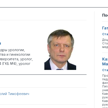
По
Га
Ста
Доц
ч
Ста
мед
едры урологии,
тва и гинекологии
Ка
верситета, уролог,
 (ГКБ №4), уролог
Ма
Ста
Про
пед
фил
Пят
уни
олий Тимофеевич
Кав
рук
Кав
рук