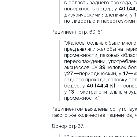
в область заднего прохода, 
поверхность бедер, у
40 (44
дизурическими явлениями, у
1
потливостью и парестезиями
Реципиент стр. 60-61.
“Жалобы больных были много
предъявляли жалобы на пери
промежности, паховых област
переохлаждении, употреблени
эксцессов. ...У
39
человек бол
у
27
—периодический, у
17
—ж
заднего прохода, головку по
бедер, у
40 (44,4 %)
— сопро
у
13
—экстрагенитальным зуд
промежности.”
Реципиентом выявлены сопутствую
такого же количества пациентов, ч
Донор стр.37.