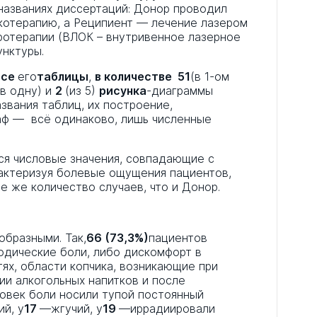
названиях диссертаций: Донор проводил
котерапию, а Реципиент — лечение лазером
ротерапии (ВЛОК – внутривенное лазерное
унктуры.
все
его
таблицы
,
в количестве 51
(в 1-ом
в одну) и
2
(из 5)
рисунка
-диаграммы
звания таблиц, их построение,
раф — всё одинаково, лишь численные
ся числовые значения, совпадающие с
рактеризуя болевые ощущения пациентов,
е же количество случаев, что и Донор.
бразными. Так,
66 (73,3%)
пациентов
одические боли, либо дискомфорт в
ях, области копчика, возникающие при
и алкогольных напитков и после
овек боли носили тупой постоянный
й, у
17
—жгучий, у
19
—иррадиировали