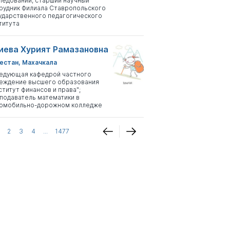
ледований, старший научный
рудник Филиала Ставропольского
ударственного педагогического
титута
иева Хурият Рамазановна
естан, Махачкала
едующая кафедрой частного
еждение высшего образования
ститут финансов и права";
подаватель математики в
омобильно-дорожном колледже
2
3
4
...
1477