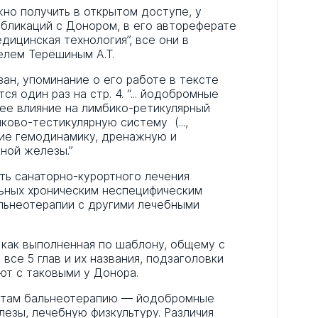
но получить в открытом доступе, у
убликаций с Донором, в его автореферате
едицинская технология”, все они в
елем Терёшиным А.Т.
зан, упоминание о его работе в тексте
я один раз на стр. 4. “... йодобромные
е влияние на лимбико-ретикулярный
ково-тестикулярную систему (...,
щие гемодинамику, дренажную и
ной железы.”
ть санаторно-курортного лечения
льных хроническим неспецифическим
альнеотерапии с другими лечебными
 как выполненная по шаблону, общему с
все 5 глав и их названия, подзаголовки
ют с таковыми у Донора.
ентам бальнеотерапию — йодобромные
езы, лечебную физкультуру. Различия