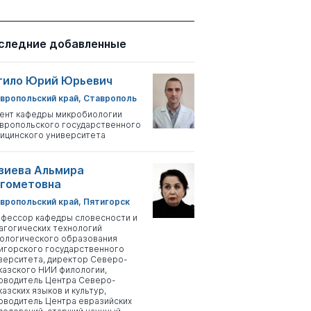
следние добавленные
тило Юрий Юрьевич
вропольский край, Ставрополь
ент кафедры микробиологии
вропольского государственного
ицинского университета
зиева Альмира
гометовна
вропольский край, Пятигорск
фессор кафедры словесности и
агогических технологий
ологического образования
игорского государственного
верситета, директор Северо-
казского НИИ филологии,
оводитель Центра Северо-
казских языков и культур,
оводитель Центра евразийских