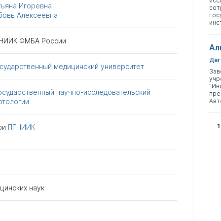
исс
тьяна Игоревна
сот
бовь Алексеевна
гос
инс
ГНИИК ФМБА России
Ал
Даг
осударственный медицинский университет
Зав
учр
"Ин
государственный научно-исследовательский
пре
ртологии
Авт
1
ри
ПГНИИК
цинских наук