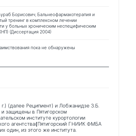
Зураб Борисович; Бальнеофармакотерапия и
тый тренинг в комплексном лечении
ти у больных хроническим неспецифическим
ХНП) (Диссертация 2004)
аимствования пока не обнаружены
 г.) (далее Реципиент) и Лобжанидзе З.Б.
ы и защищены в Пятигорском
ательском институте курортологии
ого агентства
(
Пятигорский ГНИИК ФМБА
их один, из этого же института.