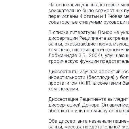
На основании данных, которые мож
соискателя не было совместных п
перечислены 4 статьи и 1 “новая м
соавторстве с научным руководит
В списке литературы Донор не ука
диссертации Реципиента встречаетс
ванны, оказывающие нормализующе
комплекс, гипофизарно-надпочечни
Лобжанидзе З.Б., 2004), улучшаю
трофическую функции предстатель
Диссертанты изучали эффективнос
инфертильности (бесплодия) у бо
простатитом (ХНП) в сочетании б
комплексами.
Диссертация Реципиента выглядит
диссертацией Донора. Оглавление, 
абсолютно или по смыслу совпада
Оба диссертанта назначали паци
ванны, массаж предстательной жел