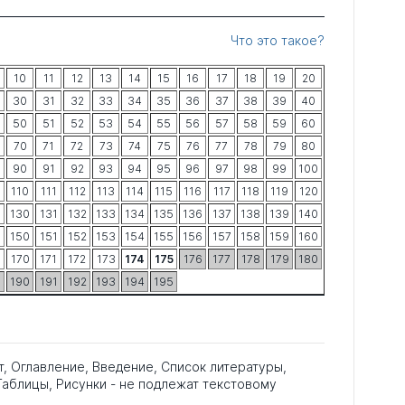
Что это такое?
10
11
12
13
14
15
16
17
18
19
20
30
31
32
33
34
35
36
37
38
39
40
50
51
52
53
54
55
56
57
58
59
60
70
71
72
73
74
75
76
77
78
79
80
90
91
92
93
94
95
96
97
98
99
100
9
110
111
112
113
114
115
116
117
118
119
120
9
130
131
132
133
134
135
136
137
138
139
140
9
150
151
152
153
154
155
156
157
158
159
160
9
170
171
172
173
174
175
176
177
178
179
180
9
190
191
192
193
194
195
т, Оглавление, Введение, Список литературы,
аблицы, Рисунки - не подлежат текстовому