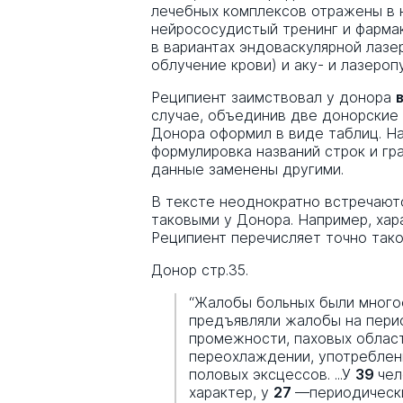
лечебных комплексов отражены в 
нейрососудистый тренинг и фарма
в вариантах эндоваскулярной лазе
облучение крови) и аку- и лазероп
Реципиент заимствовал у донора
случае, объединив две донорские 
Донора оформил в виде таблиц. На
формулировка названий строк и г
данные заменены другими.
В тексте неоднократно встречают
таковыми у Донора. Например, ха
Реципиент перечисляет точно тако
Донор стр.35.
“Жалобы больных были многоо
предъявляли жалобы на пери
промежности, паховых област
переохлаждении, употреблени
половых эксцессов. ...У
39
чел
характер, у
27
—периодически