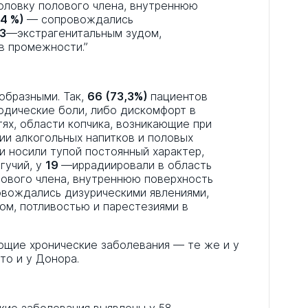
головку полового члена, внутреннюю
,4 %)
— сопровождались
3
—экстрагенитальным зудом,
 в промежности.”
образными. Так,
66 (73,3%)
пациентов
одические боли, либо дискомфорт в
ях, области копчика, возникающие при
и алкогольных напитков и половых
и носили тупой постоянный характер,
гучий, у
19
—иррадиировали в область
лового члена, внутреннюю поверхность
вождались дизурическими явлениями,
ом, потливостью и парестезиями в
щие хронические заболевания — те же и у
то и у Донора.