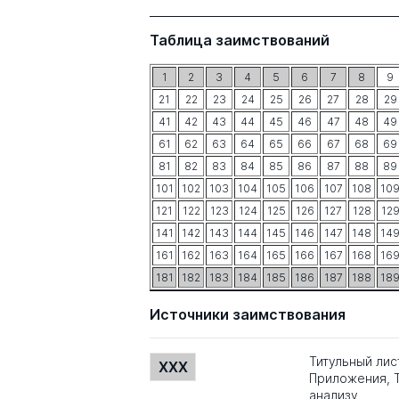
Таблица заимствований
1
2
3
4
5
6
7
8
9
21
22
23
24
25
26
27
28
29
41
42
43
44
45
46
47
48
49
61
62
63
64
65
66
67
68
69
81
82
83
84
85
86
87
88
89
101
102
103
104
105
106
107
108
10
121
122
123
124
125
126
127
128
12
141
142
143
144
145
146
147
148
14
161
162
163
164
165
166
167
168
16
181
182
183
184
185
186
187
188
18
Источники заимствования
Титульный лис
XXX
Приложения, Т
анализу