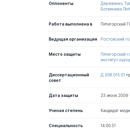
Оппоненты
Деревянко Та
Ботвинева Лю
Работа выполнена в
Пятигорский 
Ведущая организация
Ростовский г
Место защиты
Пятигорский 
институт куро
Диссертационный
Д 208.015.01
п
совет
Дата защиты
23 июня 2009
Ученая степень
Кандидат меди
Специальность
14.00.51