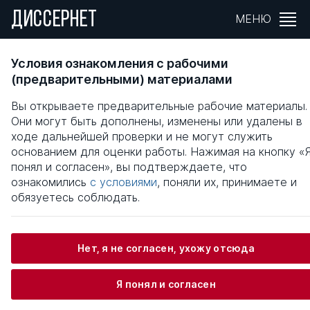
ДИССЕРНЕТ
МЕНЮ
СТРАТЕГИЯ РАЗВИТИЯ ЛИЗИНГА В
Условия ознакомления с рабочими
АГРОПРОМЫШЛЕННОМ КОМПЛЕКСЕ СТРА
(предварительными) материалами
Вы открываете предварительные рабочие материалы.
Общая информация
Они могут быть дополнены, изменены или удалены в
ходе дальнейшей проверки и не могут служить
основанием для оценки работы. Нажимая на кнопку «
Скрынник Елена Борисовна
понял и согласен», вы подтверждаете, что
ознакомились
с условиями
, поняли их, принимаете и
обязуетесь соблюдать.
Информация о защите
Нет, я не согласен, ухожу отсюда
Научный консультант / Научный руководитель
Рябова Таисия Фоминична
Я понял и согласен