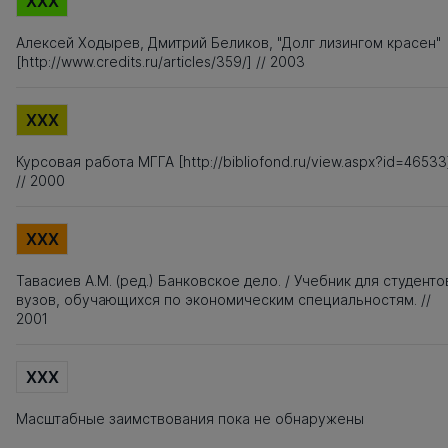
XXX
Алексей Ходырев, Дмитрий Беликов, "Долг лизингом красен"
[http://www.credits.ru/articles/359/] // 2003
XXX
Курсовая работа МГГА [http://bibliofond.ru/view.aspx?id=46533
// 2000
XXX
Тавасиев А.М. (ред.) Банковское дело. / Учебник для студенто
вузов, обучающихся по экономическим специальностям. //
2001
XXX
Масштабные заимствования пока не обнаружены