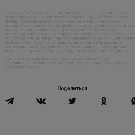
Сообщество Диссернет напоминает, что никакая проведенная им
экспертиза не может считаться окончательной. Экспертиза носит
предположительный (вероятностный) характер и основана на
имеющемся в наличии объеме информации, полученной исключитель
из открытых источников. Эксперты готовы в любой момент
возобновить исследования в случае обнаружения вновь открывшихс
обстоятельств. Любая дополнительная информация, могущая повлия
на экспертизу, будет с благодарностью принята и проверена в
кратчайшие сроки, а результаты такой дополнительной проверки
(мнения экспертов Диссернета) будут немедленно обнародованы.
Просим любую информацию, имеющую отношение к уже
опубликованным экспертизам Диссернета, направлять по адресу
info@dissernet.org
Поделиться