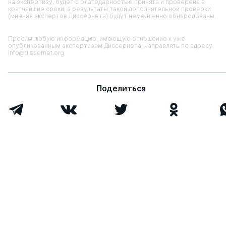
на экспертизу, будет с благодарностью принята и проверена в
кратчайшие сроки, а результаты такой дополнительной проверки
(мнения экспертов Диссернета) будут немедленно обнародованы.
Просим любую информацию, имеющую отношение к уже
опубликованным экспертизам Диссернета, направлять по адресу
info@dissernet.org
Поделиться