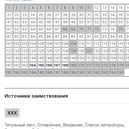
1
2
3
4
5
6
7
8
9
10
11
12
13
14
15
1
21
22
23
24
25
26
27
28
29
30
31
32
33
34
35
3
41
42
43
44
45
46
47
48
49
50
51
52
53
54
55
5
61
62
63
64
65
66
67
68
69
70
71
72
73
74
75
7
81
82
83
84
85
86
87
88
89
90
91
92
93
94
95
9
101
102
103
104
105
106
107
108
109
110
111
112
113
114
115
1
121
122
123
124
125
126
127
128
129
130
131
132
133
134
135
1
141
142
143
144
145
146
147
148
149
150
151
152
153
154
155
1
161
162
163
164
165
166
167
168
169
170
171
172
173
174
175
1
181
182
183
184
185
186
187
188
189
190
191
192
193
194
195
Источники заимствования
XXX
Титульный лист, Оглавление, Введение, Список литературы,