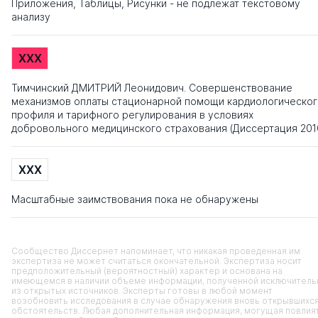
Приложения, Таблицы, Рисунки - не подлежат текстовому
анализу
XXX
Тимчинский ДМИТРИЙ Леонидович. Совершенствование
механизмов оплаты стационарной помощи кардиологическог
профиля и тарифного регулирования в условиях
добровольного медицинского страхования (Диссертация 201
XXX
Масштабные заимствования пока не обнаружены
Сообщество Диссернет напоминает, что никакая проведенная им
экспертиза не может считаться окончательной. Экспертиза носит
предположительный (вероятностный) характер и основана на
имеющемся в наличии объеме информации, полученной исключитель
из открытых источников. Эксперты готовы в любой момент
возобновить исследования в случае обнаружения вновь открывшихс
обстоятельств. Любая дополнительная информация, могущая повлия