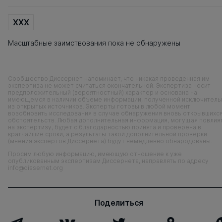
XXX
Масштабные заимствования пока не обнаружены
Сообщество Диссернет напоминает, что никакая проведенная им
экспертиза не может считаться окончательной. Экспертиза носит
предположительный (вероятностный) характер и основана на
имеющемся в наличии объеме информации, полученной исключитель
из открытых источников. Эксперты готовы в любой момент
возобновить исследования в случае обнаружения вновь открывшихс
обстоятельств. Любая дополнительная информация, могущая повлия
на экспертизу, будет с благодарностью принята и проверена в
кратчайшие сроки, а результаты такой дополнительной проверки
(мнения экспертов Диссернета) будут немедленно обнародованы.
Просим любую информацию, имеющую отношение к уже
опубликованным экспертизам Диссернета, направлять по адресу
info@dissernet.org
Поделиться