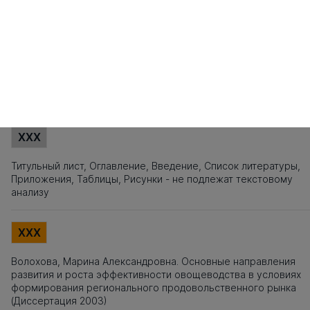
101
102
103
104
105
106
107
108
109
110
111
112
113
114
115
1
121
122
123
124
125
126
127
128
129
130
131
132
133
134
135
1
141
142
143
144
145
146
147
148
149
150
151
152
153
154
155
1
161
162
163
164
165
166
167
168
169
170
171
172
173
174
175
1
Источники заимствования
XXX
Титульный лист, Оглавление, Введение, Список литературы,
Приложения, Таблицы, Рисунки - не подлежат текстовому
анализу
XXX
Волохова, Марина Александровна. Основные направления
развития и роста эффективности овощеводства в условиях
формирования регионального продовольственного рынка
(Диссертация 2003)