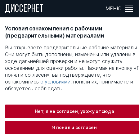
ДИССЕРНЕТ
МЕНЮ
Повышение эффективности овощеводства 
Условия ознакомления с рабочими
условиях формирования регионального
(предварительными) материалами
продовольственного рынка : на примере
Вы открываете предварительные рабочие материалы.
Саратовской области
Они могут быть дополнены, изменены или удалены в
ходе дальнейшей проверки и не могут служить
Общая информация
основанием для оценки работы. Нажимая на кнопку «
понял и согласен», вы подтверждаете, что
ознакомились
с условиями
, поняли их, принимаете и
Васильева Ольга Анатольевна
обязуетесь соблюдать.
Нет, я не согласен, ухожу отсюда
Информация о защите
Я понял и согласен
Научный консультант / Научный руководитель
Переверзин Юрий Николаевич