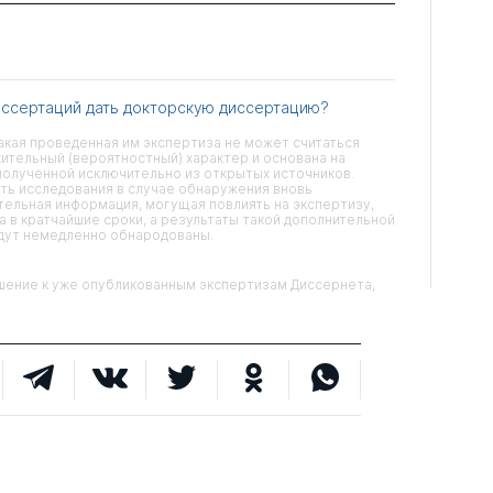
иссертаций дать докторскую диссертацию?
кая проведенная им экспертиза не может считаться
ительный (вероятностный) характер и основана на
олученной исключительно из открытых источников.
ть исследования в случае обнаружения вновь
ельная информация, могущая повлиять на экспертизу,
 в кратчайшие сроки, а результаты такой дополнительной
удут немедленно обнародованы.
ние к уже опубликованным экспертизам Диссернета,