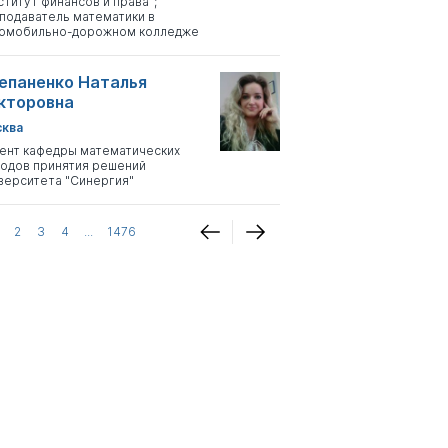
ститут финансов и права";
подаватель математики в
омобильно-дорожном колледже
епаненко Наталья
кторовна
ква
ент кафедры математических
одов принятия решений
верситета "Синергия"
2
3
4
...
1476