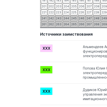
181
182
183
184
185
186
187
188
189
201
202
203
204
205
206
207
208
209
221
222
223
224
225
226
227
228
229
241
242
243
244
245
246
247
248
249
261
262
263
264
265
266
267
268
269
Источники заимствования
Альмендеев А
XXX
функциониров
электроперед
Попова Юлия 
XXX
электропереда
промышленнос
Дудиков Юрий
XXX
управления э
имитационног