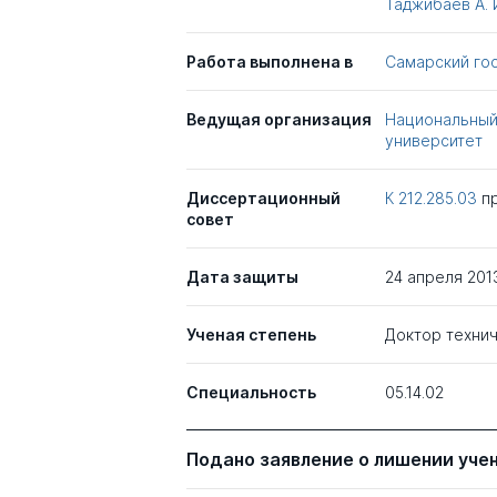
Таджибаев А. 
Работа выполнена в
Самарский го
Ведущая организация
Национальный
университет
Диссертационный
К 212.285.03
п
совет
Дата защиты
24 апреля 201
Ученая степень
Доктор технич
Специальность
05.14.02
Подано заявление о лишении уче