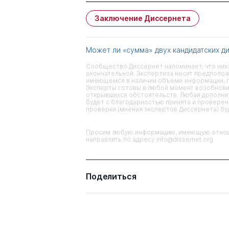
Заключение Диссернета
Может ли «сумма» двух кандидатских д
Сообщество Диссернет напоминает, что ника
окончательной. Экспертиза носит предполож
имеющемся в наличии объеме информации, п
Эксперты готовы в любой момент возобнови
открывшихся обстоятельств. Любая дополнит
будет с благодарностью принята и проверена
проверки (мнения экспертов Диссернета) б
Просим любую информацию, имеющую отноше
направлять по адресу info@dissernet.org
Поделиться