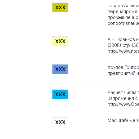
Танаев Алекс
XXX
перенапряжен
промышленнос
сопротивление
А.Н. Новиков 
XXX
(2008) стр 136
http://www.ntc
Хохлов Григор
XXX
предприятий н
Расчет числа 
XXX
напряжения с т
http://www.Op
Масштабные з
XXX