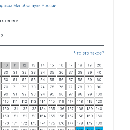
приказ Минобрнауки России
й степени
13
Что это такое?
10
11
12
13
14
15
16
17
18
19
20
30
31
32
33
34
35
36
37
38
39
40
50
51
52
53
54
55
56
57
58
59
60
70
71
72
73
74
75
76
77
78
79
80
90
91
92
93
94
95
96
97
98
99
100
110
111
112
113
114
115
116
117
118
119
120
130
131
132
133
134
135
136
137
138
139
140
150
151
152
153
154
155
156
157
158
159
160
170
171
172
173
174
175
176
177
178
179
180