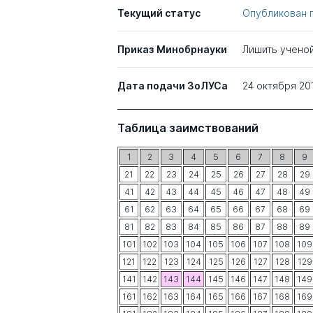
Текущий статус
Опубликован 
Приказ Минобрнауки
Лишить учено
Дата подачи ЗоЛУСа
24 октября 20
Таблица заимствований
1
2
3
4
5
6
7
8
9
21
22
23
24
25
26
27
28
29
41
42
43
44
45
46
47
48
49
61
62
63
64
65
66
67
68
69
81
82
83
84
85
86
87
88
89
101
102
103
104
105
106
107
108
109
121
122
123
124
125
126
127
128
129
141
142
143
144
145
146
147
148
149
161
162
163
164
165
166
167
168
169