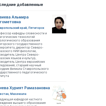
следние добавленные
зиева Альмира
гометовна
вропольский край, Пятигорск
фессор кафедры словесности и
агогических технологий
ологического образования
игорского государственного
верситета, директор Северо-
казского НИИ филологии,
оводитель Центра Северо-
казских языков и культур,
оводитель Центра евразийских
ледований, старший научный
рудник Филиала Ставропольского
ударственного педагогического
титута
иева Хурият Рамазановна
естан, Махачкала
едующая кафедрой частного
еждение высшего образования