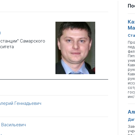
По
Ка
Ма
ч
Ста
станции" Самарского
Про
ситета
пед
фил
Пят
уни
Кав
рук
Кав
рук
исс
сот
гос
инс
алерий Геннадьевич
Ал
Даг
 Васильевич
Зав
учр