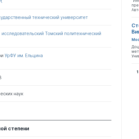
"Ин
И.
пре
Авт
сударственный технический университет
Ст
Ви
 исследовательский Томский политехнический
Мос
Доц
мет
ри
УрФУ им. Ельцина
Уни
1
3
еских наук
ной степени