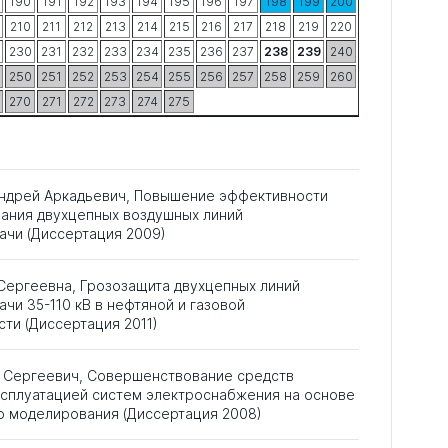
190
191
192
193
194
195
196
197
198
199
200
210
211
212
213
214
215
216
217
218
219
220
230
231
232
233
234
235
236
237
238
239
240
250
251
252
253
254
255
256
257
258
259
260
270
271
272
273
274
275
ндрей Аркадьевич, Повышение эффективности
ания двухцепных воздушных линий
ачи (Диссертация 2009)
Сергеевна, Грозозащита двухцепных линий
чи 35-110 кВ в нефтяной и газовой
ти (Диссертация 2011)
 Сергеевич, Совершенствование средств
ксплуатацией систем электроснабжения на основе
о моделирования (Диссертация 2008)