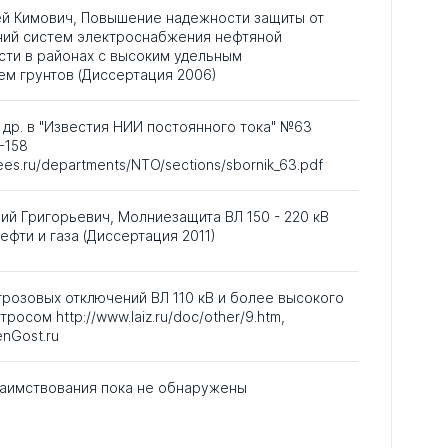
ей Кимович, Повышение надежности защиты от
ий систем электроснабжения нефтяной
ти в районах с высоким удельным
м грунтов (Диссертация 2006)
и др. в "Известия НИИ постоянного тока" №63
-158
ees.ru/departments/NTO/sections/sbornik_63.pdf
ий Григорьевич, Молниезащита ВЛ 150 - 220 кВ
ефти и газа (Диссертация 2011)
грозовых отключений ВЛ 110 кВ и более высокого
росом http://www.laiz.ru/doc/other/9.htm,
enGost.ru
аимствования пока не обнаружены