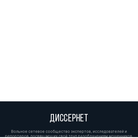
ДИССЕРНЕТ
Вольное сетевое сообщество экспертов, исследователей и
репортеров, посвящающих свой труд разоблачениям мошенников,