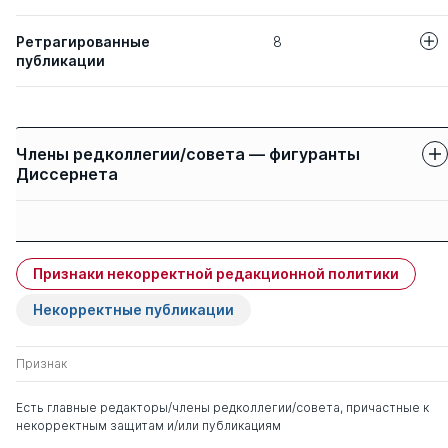
Ретрагированные
8
публикации
Авторы
Название статьи
Субъекты эле
Бородин М В
Члены редколлегии/совета — фигуранты
документообо
Диссернета
ГАРМОНИЗАЦ
Левакин И. В
Защиты членов
АНТИКОРРУП
Имя
Степень
свои
чужие
ЗАКОНОДАТЕЛ
БЕЛАРУСИ
Признаки некорректной редакционной политики
Курбанов Рашад
д. ю.н.
0
2
Афатович
Некорректные публикации
ПРАВОВОЕ РЕ
Белов В А
ДОГОВОРА АР
ОБЩЕГО И СП
Корнев Аркадий
д. ю.н.
0
3
Признак
ЗАКОНОДАТЕЛ
Владимирович
АРЕНДНЫХ О
Есть главные редакторы/члены редколлегии/совета, причастные к
некорректным защитам и/или публикациям
Захаров Владимир
д. ю.н.
0
2
Убытки и неос
Смолицкая Е Е
Викторович