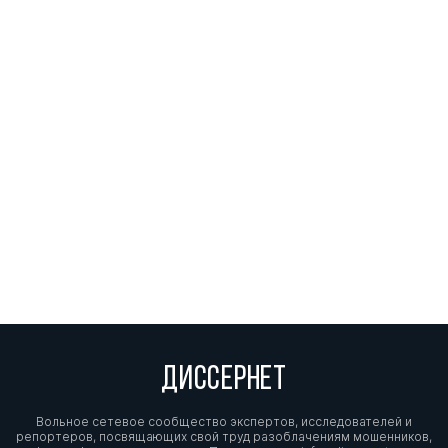
ДИССЕРНЕТ
Вольное сетевое сообщество экспертов, исследователей и
репортеров, посвящающих свой труд разоблачениям мошенников,