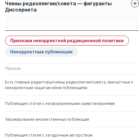
Члены редколлегии/совета — фигуранты
Диссернета
Защиты членов
Имя
Степень
свои
чужие
Признаки некорректной редакционной политики
Сёмин Александр
д. э.н.
0
27
Николаевич
Некорректные публикации
Нижегородцев Роберт
д. э.н.
0
2
Признак
Михайлович
Есть главные редакторы/члены редколлегии/совета, причастные к
некорректным защитам и/или публикациям
Публикация статей с неоформленными заимствованиями
Тиражирование множественных публикаций
Публикация статей с загадочным авторством