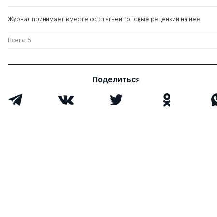
Камышанский Владимир
д. ю.н.
0
11
Журнал принимает вместе со статьей готовые рецензии на нее
Павлович
Всего 5
Федоров Александр
к. ю.н.
0
1
Вячеславович
Поделиться
Титов Виктор
д. ю.н.
0
7
Анатольевич
Чибинев Вячеслав
д. ю.н.
1
20
Михайлович
к. э.н.