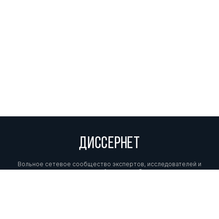
ДИССЕРНЕТ
Вольное сетевое сообщество экспертов, исследователей и
репортеров, посвящающих свой труд разоблачениям мошенников,
фальсификаторов и лжецов. Пишите нам на
info@dissernet.org.
Поддержать проект