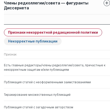
Члены редколлегии/совета — фигуранты
Диссернета
Защиты членов
Имя
Степень
свои
чужие
Признаки некорректной редакционной политики
Экимов Анисим Иванович
д. ю.н.
0
3
Некорректные публикации
Попондопуло Владимир
д. ю.н.
0
4
Федорович
Признак
Есть главные редакторы/члены редколлегии/совета, причастные к
Тарасевич Леонид
д. э.н.
0
5
некорректным защитам и/или публикациям
Степанович
Публикация статей с неоформленными заимствованиями
Колесников Вадим
д. ю.н.
0
6
Вячеславович
Тиражирование множественных публикаций
Артамонов Владимир
д. воен.н.
0
19
Сергеевич
д. тех.н.
Публикация статей с загадочным авторством