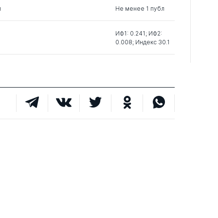
м
Не менее 1 публ
ИФ1: 0.241; ИФ2:
0.008; Индекс 30.1