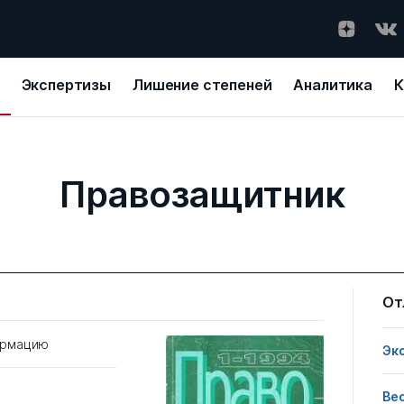
Экспертизы
Лишение степеней
Аналитика
К
Правозащитник
От
ормацию
Эк
Ве