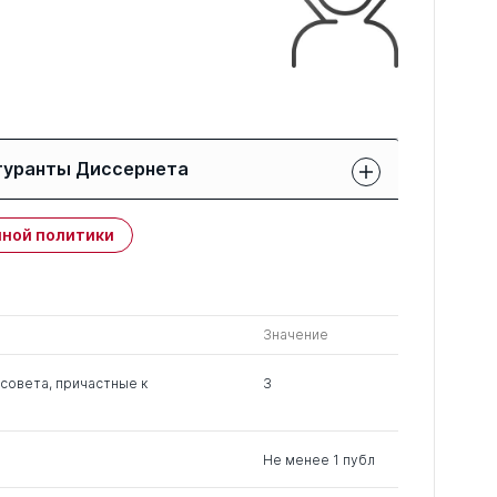
гуранты Диссернета
Защиты членов РК:
Публикации
ной политики
свои
членов РК
чужие
0
7
9
Значение
0
13
1
совета, причастные к
3
Не менее 1 публ