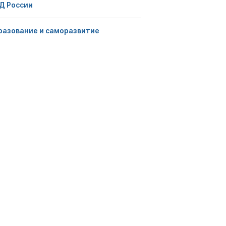
Д России
разование и саморазвитие