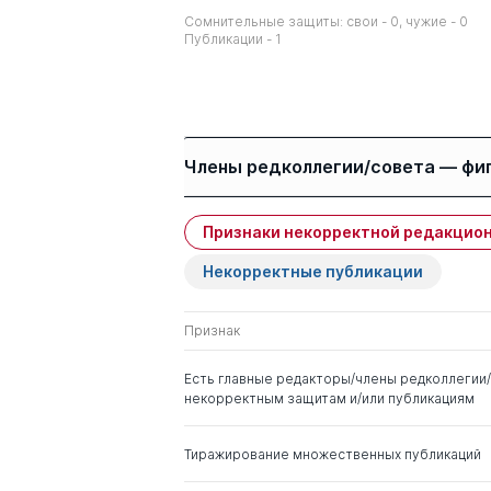
Сомнительные защиты: свои - 0, чужие - 0
Публикации - 1
Члены редколлегии/совета — фи
Признаки некорректной редакцион
Имя
Степень
Некорректные публикации
Грудцына Людмила
д. ю.н.
Юрьевна
Признак
Пашенцев Дмитрий
д. ю.н.
Есть главные редакторы/члены редколлегии/
Алексеевич
некорректным защитам и/или публикациям
Тиражирование множественных публикаций