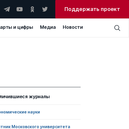
Поддержать проект
арты и цифры
Медиа
Новости
личившиеся журналы
ономические науки
стник Московского университета