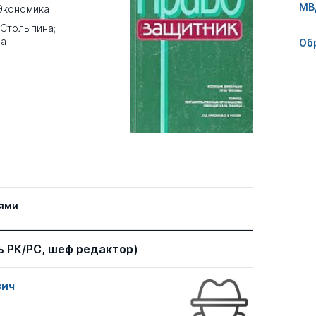
МВ
Экономика
 Столыпина;
на
Об
ями
 РК/РС, шеф редактор)
вич