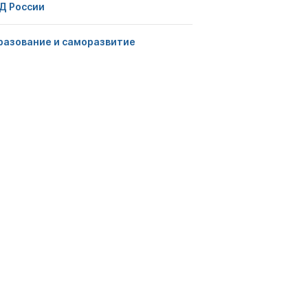
Д России
разование и саморазвитие