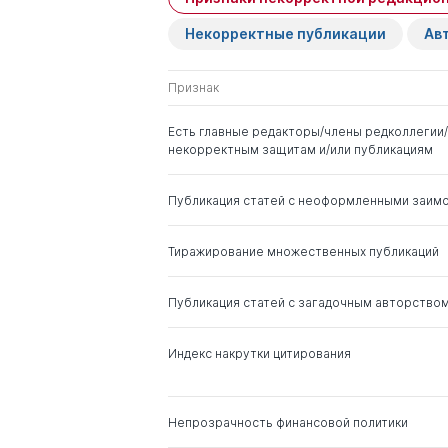
Некорректные публикации
Ав
Харламов Андрей
д. э.н.
Викторович
Признак
Максимцев Игорь
д. э.н.
Есть главные редакторы/члены редколлегии/
Анатольевич
некорректным защитам и/или публикациям
Комилов Сироджиддин
д. э.н.
Публикация статей с неоформленными заим
Джалолиддинович
Тиражирование множественных публикаций
Кроливецкий Эдуард
д. э.н.
Николаевич
Публикация статей с загадочным авторство
Кузнецов Сергей
д. э.н.
Валентинович
Индекс накрутки цитирования
Стерликов Федор
д. э.н.
Федорович
Непрозрачность финансовой политики