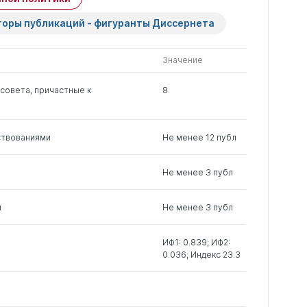
членов РК
чужие
торы публикаций - фигуранты Диссернета
0
8
2
Значение
1
2
0
совета, причастные к
8
0
10
0
ствованиями
Не менее 12 публ
Не менее 3 публ
0
16
0
м
Не менее 3 публ
0
8
1
ИФ1: 0.839; ИФ2:
0.036; Индекс 23.3
0
64
0