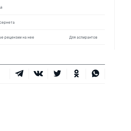
0
5
0
ий
ссернета
0
7
0
ые рецензии на нее
Для аспирантов