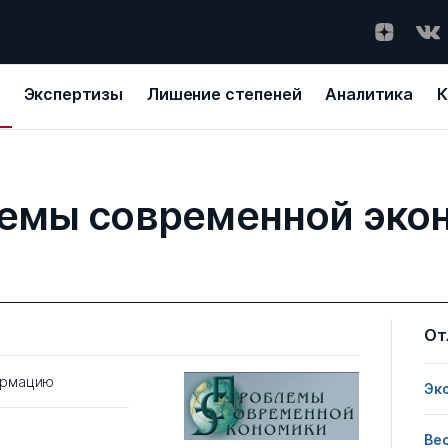
Экспертизы
Лишение степеней
Аналитика
К
емы современной эко
От
ормацию
Эк
Ве