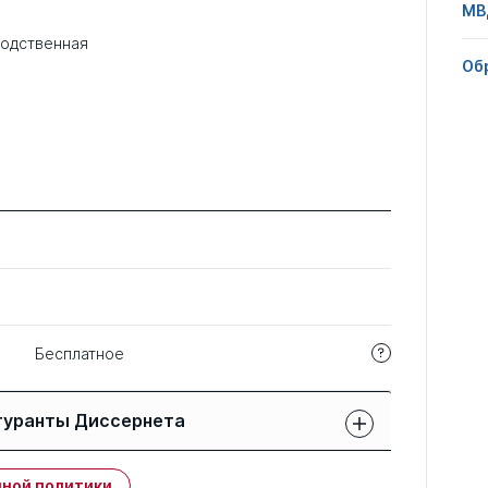
МВ
одственная
Об
Бесплатное
гуранты Диссернета
Защиты членов РК:
Публикации
ной политики
свои