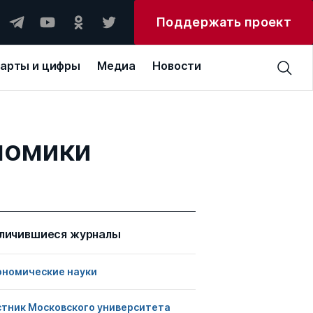
Поддержать проект
арты и цифры
Медиа
Новости
номики
личившиеся журналы
ономические науки
стник Московского университета