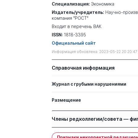
Специализация:
Экономика
Издатель/учредитель:
Научно-произв
компания "РОСТ"
Входит в перечень ВАК
ISSN:
1818-3395
Официальный сайт
Информация обновлена: 2023-05-22 20:20:47
Справочная информация
Журнал с грубыми нарушениями
Размещение
Члены редколлегии/совета — фи
Признаки некорректной редакцион
Имя
Степень