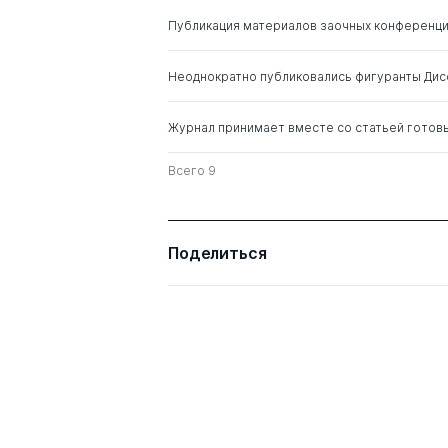
Ходачек Александр
д. э.н.
Публикация материалов заочных конференц
Михайлович
Неоднократно публиковались фигуранты Ди
Максимов Сергей
д. э.н.
Николаевич
Журнал принимает вместе со статьей готов
Всего 9
Поделиться