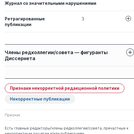
Журнал со значительными нарушениями
Ретрагированные
3
публикации
Авторы
Название статьи
СОВЕРШЕНСТ
Дроконов А М
Члены редколлегии/совета — фигуранты
РЕГУЛИРУЮЩ
Дроконов А Е
Диссернета
ПАРОВЫХ ТУР
Защиты членов
ТЕОРЕТИЧЕСК
Имя
Степень
Съянов С Ю
свои
чужие
ПАРАМЕТРОВ 
ПОВЕРХНОСТН
Признаки некорректной редакционной политики
ИЗНОСА ЭЛЕК
Приходько Вячеслав
д. тех.н.
0
3
ИНСТРУМЕНТА
Михайлович
Некорректные публикации
ПРОИЗВОДИТ
ПРОЦЕССА ПР
ЭЛЕКТРОЭРОЗ
Еременко Владимир
д. тех.н.
0
3
Признак
Тарасович
Есть главные редакторы/члены редколлегии/совета, причастные к
ИСПОЛЬЗОВАН
Рытов М Ю
некорректным защитам и/или публикациям