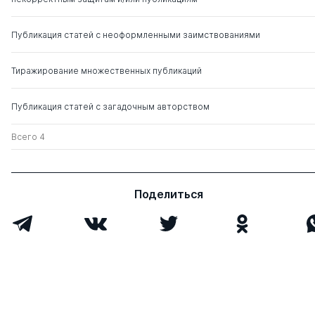
КОГНИТИВНО
Лексиков Е В
ДЛЯ ПРОВЕДЕ
Ковалев П А
ИНФОРМАЦИО
Публикация статей с неоформленными заимствованиями
БЕЗОПАСНОС
ИНФОРМАЦИО
РЕГИОНАЛЬНЫ
Тиражирование множественных публикаций
ИСПОЛНИТЕЛЬ
Публикация статей с загадочным авторством
Всего 4
Поделиться