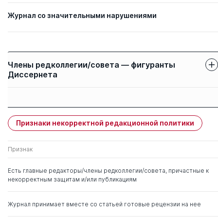
Журнал со значительными нарушениями
Члены редколлегии/совета — фигуранты
Диссернета
Защиты членов
Имя
Степень
свои
чужие
Признаки некорректной редакционной политики
Ковалев Анатолий
д. э.н.
0
5
Павлович
Признак
Есть главные редакторы/члены редколлегии/совета, причастные к
некорректным защитам и/или публикациям
Журнал принимает вместе со статьей готовые рецензии на нее