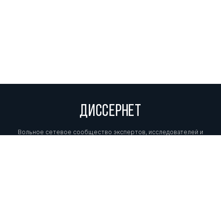
ДИССЕРНЕТ
Вольное сетевое сообщество экспертов, исследователей и
репортеров, посвящающих свой труд разоблачениям мошенников,
фальсификаторов и лжецов. Пишите нам на
info@dissernet.org.
Поддержать проект
МЫ В СОЦСЕТЯХ