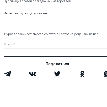
Публикация статей с загадочным авторством
Берулава Галина
д. псих.н.
0
3
Алексеевна
Индекс накрутки цитирования
Журнал принимает вместе со статьей готовые рецензии на нее
Всего 6
Поделиться