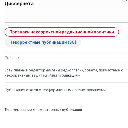
Диссернета
Защиты членов
Имя
Степень
свои
чужие
Признаки некорректной редакционной политики
Языджан Амаяк
д. э.н.
1
0
Захарович
Некорректные публикации
(38)
Дубровина Ирина
д. псих.н.
0
9
Признак
Владимировна
Есть главные редакторы/члены редколлегии/совета, причастные к
некорректным защитам и/или публикациям
Шуремов Евгений
д. э.н.
0
26
Леонидович
Публикация статей с неоформленными заимствованиями
Худоянц Маргарита
д. псих.н.
2
0
Вазгеновна
Тиражирование множественных публикаций
Печерская Светлана
д. псих.н.
1
5
Александровна