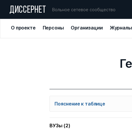
ДИССЕРНЕТ
Вольное сетевое сообщество
О проекте
Персоны
Организации
Журналы
Г
Пояснение к таблице
При выборе нужного топонима вы
журналов и диссоветов из базы
ВУЗы (2)
региону. Вы также можете выбра