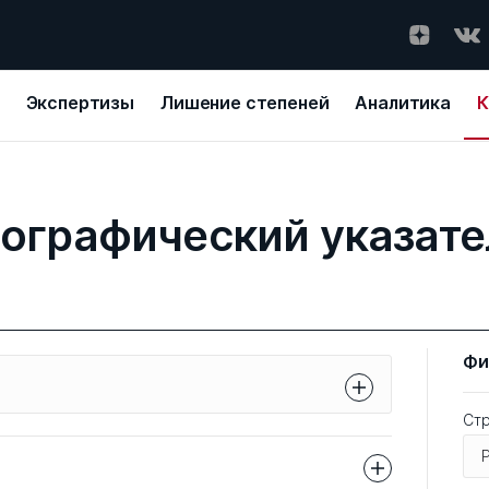
Экспертизы
Лишение степеней
Аналитика
К
еографический указате
Фи
Ст
 получите список организаций,
 Диссернета, относящихся к данному
ть сразу несколько географических