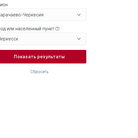
гион
Карачаево-Черкесия
од или населенный пункт
?
Черкесск
Показать результаты
Сбросить