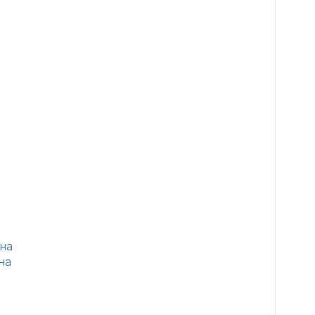
на
на