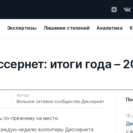
Экспертизы
Лишение степеней
Аналитика
К
сернет: итоги года – 
Автор:
По
Вольное сетевое сообщество Диссернет
18 
ы по-прежнему на месте.
Ди
каждую неделю волонтеры Диссернета
о 