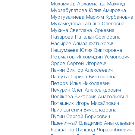
Мохаммад Афхамиагда Махмуд
Мурзабулатова Юлия Амировна
Муртузалиева Мариям Курбановна
Мухамедова Татьяна Олеговна
Мухина Светлана Юрьевна
Назарова Наталья Сергеевна
Насыров Алмаз Фатыхович
Нешумаева Юлия Викторовна
Неъматов Илхомидин Усмонович
Орлов Сергей Игоревич
Панин Виктор Алексеевич
Пашута Лариса Викторовна
Петров Илья Николаевич
Печурин Олег Александрович
Полякова Виктория Анатольевна
Поташник Игорь Михайлович
Приз Евгения Вячеславовна
Путин Сергей Борисович
Пшеничный Владимир Анатольевич
Равшанов Дилшод Чоршанбиевич