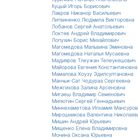
Куцый Игорь Борисович
Лавров Никанор Васильевич
Литвиненко Людмила Викторовна
Лобанов Сергей Анатольевич
Локтев Андрей Владимирович
Лопухин Борис Михайлович
Магомедова Мальвина Эминовна
Магомедова Наталья Мусаевна
Мадияров Тлеужан Телеукешович
Майорова Евгения Константиновна
Мамалова Хоузу Эдилсултановна
Манчык-Сат Чодураа Сергеевна
Межгихова Залина Арсеновна
Мигаеш Владимир Семёнович
Милютин Сергей Геннадьевич
Миннехаметова Илхамия Мансуров
Мирошникова Валентина Николаев
Мишин Андрей Юрьевич
Мищенко Елена Владимировна
Монина Оксана Юрьевна