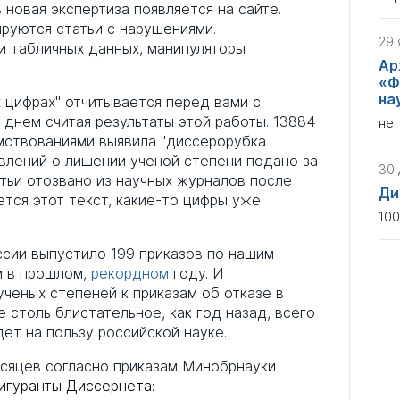
 новая экспертиза появляется на сайте.
руются статьи с нарушениями.
29 
 табличных данных, манипуляторы
Ар
«Ф
на
 цифрах" отчитывается перед вами с
 днем считая результаты этой работы. 13884
не 
мствованиями выявила "диссерорубка
влений о лишении ученой степени подано за
30 
тьи отозвано из научных журналов после
Ди
ется этот текст, какие-то цифры уже
100
сии выпустило 199 приказов по нашим
м в прошлом,
рекордном
году. И
ченых степеней к приказам об отказе в
 столь блистательное, как год назад, всего
ет на пользу российской науке.
есяцев согласно приказам Минобрнауки
игуранты Диссернета: