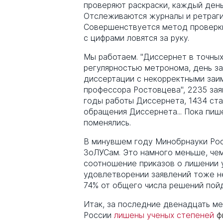
проверяют раскраски, каждый день
Отслеживаются журналы и ретраги
Совершенствуется метод проверки
с
цифрами ловятся за руку.
Мы работаем. "Диссернет в точных
регулярностью метронома, день за
диссертации с некорректными заи
профессора Ростовцева", 2235 зая
годы работы Диссернета, 1434 ста
обращения Диссернета... Пока пиш
поменялись.
В минувшем году Минобрнауки Рос
ЗоЛУСам. Это намного меньше, че
соотношение приказов о лишении у
удовлетворении заявлений тоже не
74% от общего числа решений пойд
Итак, за последние двенадцать м
России
лишены ученых степеней
ф