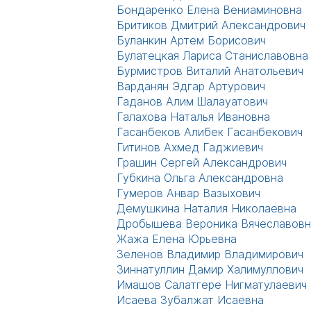
Бондаренко Елена Вениаминовна
Бритиков Дмитрий Александрович
Буланкин Артем Борисович
Булатецкая Лариса Станиславовна
Бурмистров Виталий Анатольевич
Варданян Эдгар Артурович
Гаданов Алим Шалауатович
Галахова Наталья Ивановна
Гасанбеков Алибек Гасанбекович
Гитинов Ахмед Гаджиевич
Грашин Сергей Александрович
Губкина Ольга Александровна
Гумеров Анвар Вазыхович
Демушкина Наталия Николаевна
Дробышева Вероника Вячеславовн
Жажа Елена Юрьевна
Зеленов Владимир Владимирович
Зиннатуллин Дамир Халимуллович
Имашов Салатгере Нигматулаевич
Исаева Зубалжат Исаевна