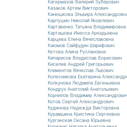
Кагермазов Валерий Зуберович
Казаков Артем Викторович
Канюшкова Эльвира Александровн
Карпушин Николай Яковлевич
Картавенко Татьяна Владимировна
Карташова Инесса Аркадьевна
Карцева Елена Вячеславовна
Каюмов Сайфудин Шарифович
Кетова Алина Руслановна
Кипарисов Владислав Борисович
Киселев Андрей Григорьевич
Климентов Вячеслав Львович
Колесникова Екатерина Александр
Колкунова Людмила Евгеньевна
Кондрух Анатолий Анатольевич
Корнилов Владимир Александрови
Котов Сергей Александрович
Кудинова Надежда Викторовна
Курамшина Кристина Сергеевна
Курганская Оксана Юрьевна
Куричкис Наталья Анатольевна