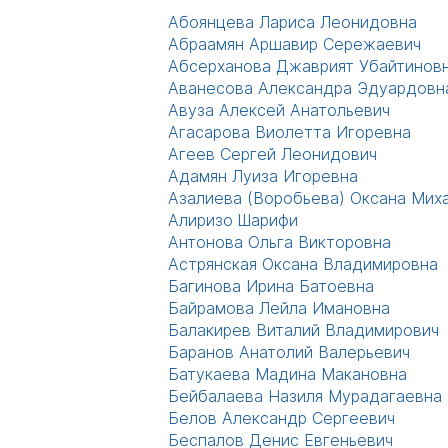
Абоянцева Лариса Леонидовна
Абраамян Аршавир Сережаевич
Абсерханова Джаврият Убайтинов
Аванесова Александра Эдуардовн
Авуза Алексей Анатольевич
Агасарова Виолетта Игоревна
Агеев Сергей Леонидович
Адамян Луиза Игоревна
Азалиева (Воробьева) Оксана Мих
Алиризо Шарифи
Антонова Ольга Викторовна
Астрянская Оксана Владимировна
Багинова Ирина Батоевна
Байрамова Лейла Имановна
Балакирев Виталий Владимирович
Баранов Анатолий Валерьевич
Батукаева Мадина Макановна
Бейбалаева Назиля Мурадагаевна
Белов Александр Сергеевич
Беспалов Денис Евгеньевич