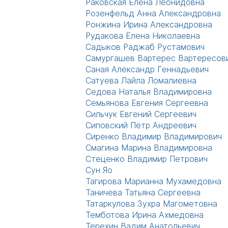
Раковская Елена Леонидовна
Розенфельд Анна Александровна
Ронжина Ирина Александровна
Рудакова Елена Николаевна
Садыков Раджаб Рустамович
Самургашев Вартерес Вартересов
Саная Александр Геннадьевич
Сатуева Лайла Ломалиевна
Седова Наталья Владимировна
Семьянова Евгения Сергеевна
Сильчук Евгений Сергеевич
Сиповский Пётр Андреевич
Сиренко Владимир Владимирович
Смагина Марина Владимировна
Стеценко Владимир Петрович
Сун Яо
Тагирова Марианна Мухамедовна
Таничева Татьяна Сергеевна
Татаркулова Зухра Магометовна
Темботова Ирина Ахмедовна
Терехин Вадим Анатольевич