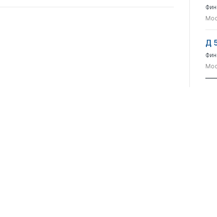
Фин
Мос
Д 
Фин
Мос