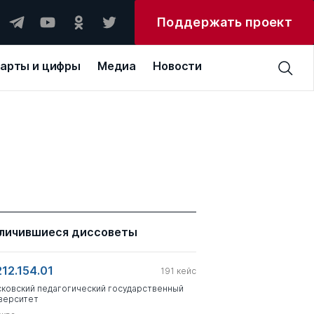
Поддержать проект
арты и цифры
Медиа
Новости
личившиеся диссоветы
212.154.01
191
кейс
ковский педагогический государственный
верситет