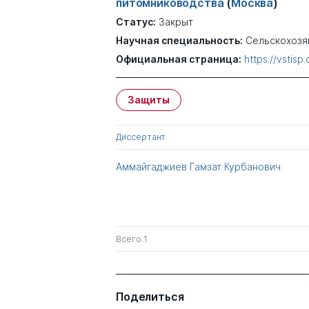
питомниководства
(
Москва
)
Статус:
Закрыт
Научная специальность:
Сельскохозя
Официальная страница:
https://vstisp
Защиты
Диссертант
Аммайгаджиев Гамзат Курбанович
Всего 1
Поделиться