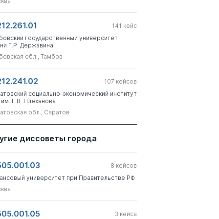
ква
212.261.01
141
кейс
бовский государственный университет
ни Г.Р. Державина
бовская обл., Тамбов
212.241.02
107
кейсов
атовский социально-экономический институт
 им. Г.В. Плеханова
атовская обл., Саратов
угие диссоветы города
505.001.03
8
кейсов
ансовый университет при Правительстве РФ
ква
505.001.05
3
кейса