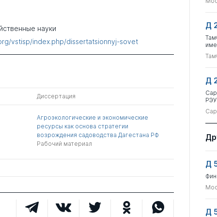
Мос
Д 
йственные науки
Там
.org/vstisp/index.php/dissertatsionnyj-sovet
име
Там
Д 
Сар
Диссертация
РЭУ
Сар
Агроэкологические и экономические
ресурсы как основа стратегии
возрождения садоводства Дагестана РФ
Др
Рабочий материал
Д 
Фин
Мос
Д 