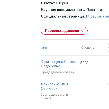
Статус:
Открыт
Научная специальность:
Педагогика
Официальная страница:
https://lingua
Персоны в диссовете
Имя
Степень
Коряковцева Наталия
д.пед.н.
0
Федоровна
Председатель совета
Денисенко Илья
0
Сергеевич
Зампредседателя
совета