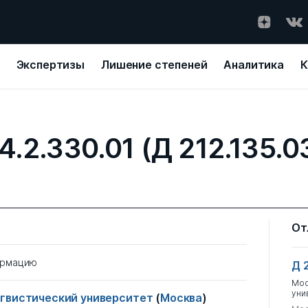
Экспертизы
Лишение степеней
Аналитика
К
4.2.330.01 (Д 212.135.0
От
ормацию
Д 
Мос
уни
нгвистический университет
(
Москва
)