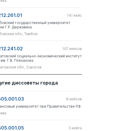
ква
212.261.01
141
кейс
бовский государственный университет
ни Г.Р. Державина
бовская обл., Тамбов
212.241.02
107
кейсов
атовский социально-экономический институт
 им. Г.В. Плеханова
атовская обл., Саратов
угие диссоветы города
505.001.03
8
кейсов
ансовый университет при Правительстве РФ
ква
505.001.05
3
кейса