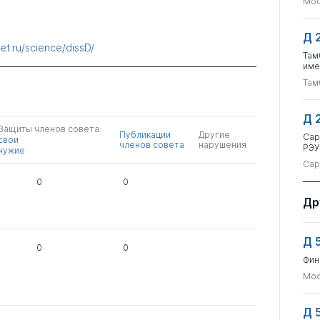
Мос
Д 
net.ru/science/dissD/
Там
име
Там
Д 
Защиты членов совета:
Публикации
Другие
Сар
свои
членов совета
нарушения
РЭУ
чужие
Сар
0
0
Др
Д 
0
0
Фин
Мос
Д 