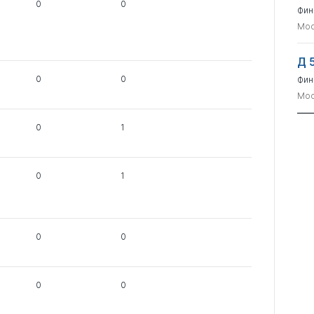
0
0
Фин
Мос
Д 
0
0
Фин
Мос
0
1
0
1
0
0
0
0