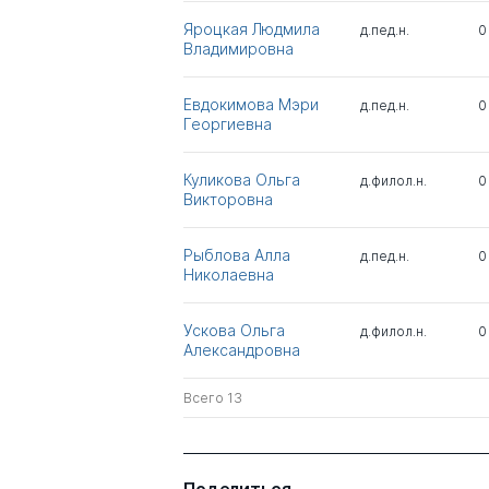
Яроцкая Людмила
д.пед.н.
0
Владимировна
Евдокимова Мэри
д.пед.н.
0
Георгиевна
Куликова Ольга
д.филол.н.
0
Викторовна
Рыблова Алла
д.пед.н.
0
Николаевна
Ускова Ольга
д.филол.н.
0
Александровна
Всего 13