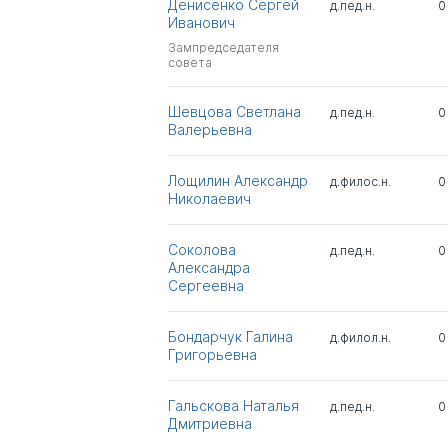
Денисенко Сергей
д.пед.н.
0
Иванович
Зампредседателя
совета
Шевцова Светлана
д.пед.н.
0
Валерьевна
Лощилин Александр
д.филос.н.
0
Николаевич
Соколова
д.пед.н.
0
Александра
Сергеевна
Бондарчук Галина
д.филол.н.
0
Григорьевна
Гальскова Наталья
д.пед.н.
0
Дмитриевна