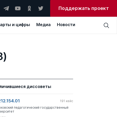
Поддержать проект
арты и цифры
Медиа
Новости
3)
личившиеся диссоветы
212.154.01
191
кейс
ковский педагогический государственный
верситет