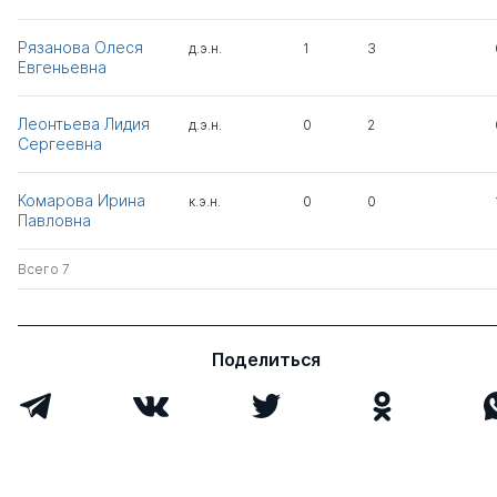
Рязанова Олеся
д.э.н.
1
3
Евгеньевна
Леонтьева Лидия
д.э.н.
0
2
Сергеевна
Комарова Ирина
к.э.н.
0
0
Павловна
Всего 7
Поделиться