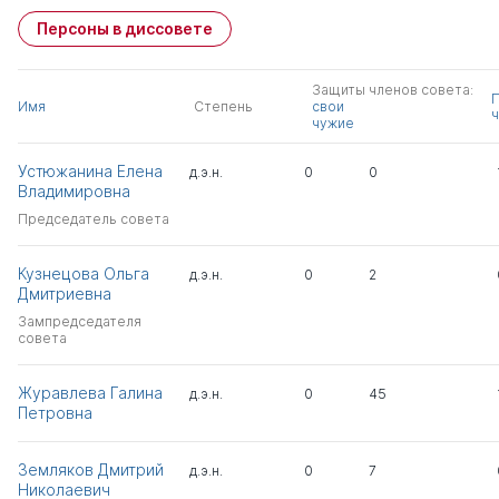
Персоны в диссовете
Защиты членов совета:
Имя
Степень
свои
ч
чужие
Устюжанина Елена
д.э.н.
0
0
Владимировна
Председатель совета
Кузнецова Ольга
д.э.н.
0
2
Дмитриевна
Зампредседателя
совета
Журавлева Галина
д.э.н.
0
45
Петровна
Земляков Дмитрий
д.э.н.
0
7
Николаевич