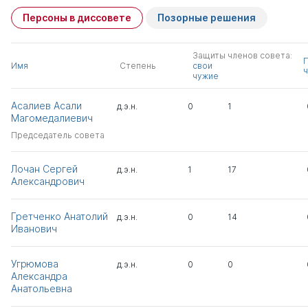
Персоны в диссовете
Позорные решения
Защиты членов совета:
Имя
Степень
свои
ч
чужие
Асалиев Асали
д.э.н.
0
1
Магомедалиевич
Председатель совета
Лочан Сергей
д.э.н.
1
17
Александрович
Гретченко Анатолий
д.э.н.
0
14
Иванович
Угрюмова
д.э.н.
0
0
Александра
Анатольевна