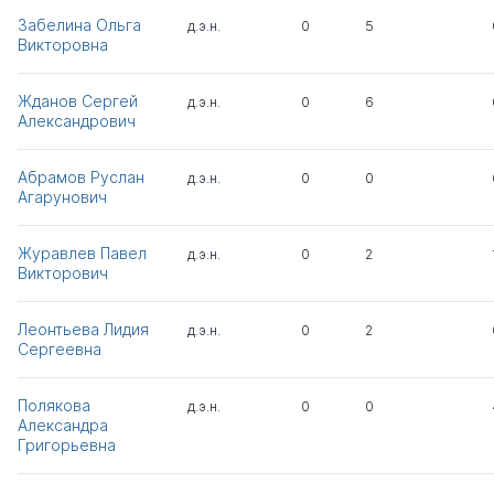
Забелина Ольга
д.э.н.
0
5
Викторовна
Жданов Сергей
д.э.н.
0
6
Александрович
Абрамов Руслан
д.э.н.
0
0
Агарунович
Журавлев Павел
д.э.н.
0
2
Викторович
Леонтьева Лидия
д.э.н.
0
2
Сергеевна
Полякова
д.э.н.
0
0
Александра
Григорьевна