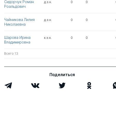
Сидорчук Роман
д.э.н.
0
0
Роальдович
Чайникова Лилия
д.э.н.
0
0
Николаевна
Шарова Ирина
к.э.н.
0
0
Владимировна
Всего 13
Поделиться