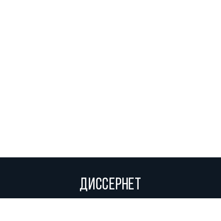
ДИССЕРНЕТ
Вольное сетевое сообщество экспертов, исследователей и
репортеров, посвящающих свой труд разоблачениям мошенников,
фальсификаторов и лжецов. Пишите нам на
info@dissernet.org.