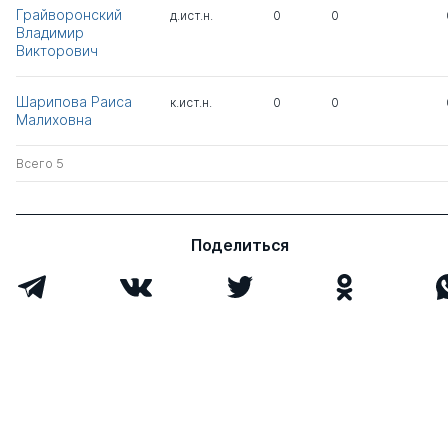
Грайворонский
д.ист.н.
0
0
Владимир
Викторович
Шарипова Раиса
к.ист.н.
0
0
Малиховна
Всего 5
Поделиться