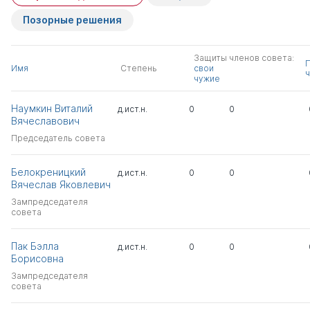
Позорные решения
Защиты членов совета:
Имя
Степень
свои
ч
чужие
Наумкин Виталий
д.ист.н.
0
0
Вячеславович
Председатель совета
Белокреницкий
д.ист.н.
0
0
Вячеслав Яковлевич
Зампредседателя
совета
Пак Бэлла
д.ист.н.
0
0
Борисовна
Зампредседателя
совета