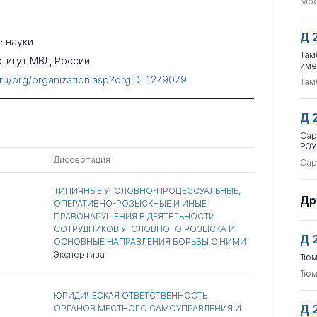
Мос
Д 
 науки
Там
титут МВД России
име
u.ru/org/organization.asp?orgID=1279079
Там
Д 
Сар
РЭУ
Диссертация
Сар
ТИПИЧНЫЕ УГОЛОВНО-ПРОЦЕССУАЛЬНЫЕ,
Др
ОПЕРАТИВНО-РОЗЫСКНЫЕ И ИНЫЕ
ПРАВОНАРУШЕНИЯ В ДЕЯТЕЛЬНОСТИ
СОТРУДНИКОВ УГОЛОВНОГО РОЗЫСКА И
Д 
ОСНОВНЫЕ НАПРАВЛЕНИЯ БОРЬБЫ С НИМИ
Экспертиза
Тюм
Тюм
ЮРИДИЧЕСКАЯ ОТВЕТСТВЕННОСТЬ
Д 
ОРГАНОВ МЕСТНОГО САМОУПРАВЛЕНИЯ И