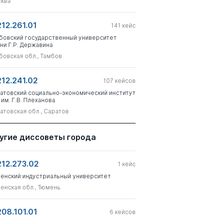
ква
212.261.01
141
кейс
бовский государственный университет
ни Г.Р. Державина
бовская обл., Тамбов
212.241.02
107
кейсов
атовский социально-экономический институт
 им. Г.В. Плеханова
атовская обл., Саратов
угие диссоветы города
212.273.02
1
кейс
енский индустриальный университет
енская обл., Тюмень
208.101.01
6
кейсов