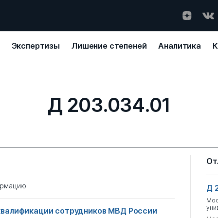
Экспертизы
Лишение степеней
Аналитика
К
Д 203.034.01
От
ормацию
Д 
Мос
уни
квалификации сотрудников МВД России