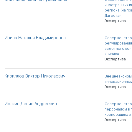
иностранных и
региона (на п
Дагестан)
Экспертиза
Ивина Наталья Владимировна
Совершенство
регулирования
валютного конт
кризиса
Экспертиза
Кириллов Виктор Николаевич
Внешнеэкономи
инновационном
Экспертиза
Иолкин Денис Андреевич
Совершенство
персоналом в 
корпорациях в
Экспертиза