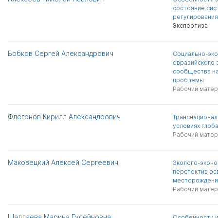
состояние сис
регулирования 
Экспертиза
Бобков Сергей Александрович
Социально-эко
евразийского 
сообщества на
проблемы
Рабочий матер
Флегонов Кирилл Александрович
Транснационал
условиях глоб
Рабочий матер
Маковецкий Алексей Сергеевич
Эколого-эконо
перспектив ос
месторождени
Рабочий матер
Шаллаева Марина Гусейновна
Особенности и