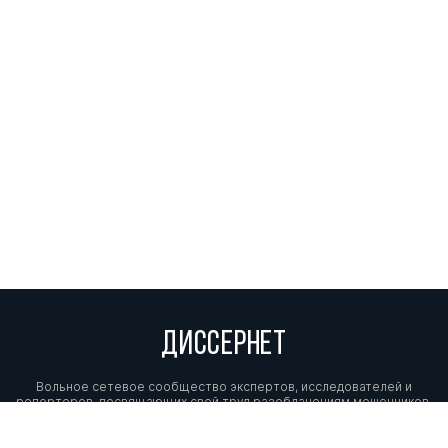
ДИССЕРНЕТ
Вольное сетевое сообщество экспертов, исследователей и
репортеров, посвящающих свой труд разоблачениям мошенников,
фальсификаторов и лжецов. Пишите нам на
info@dissernet.org.