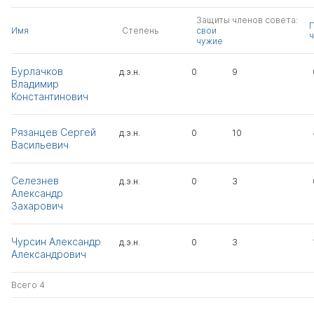
Защиты членов совета:
Имя
Степень
свои
ч
чужие
Бурлачков
д.э.н.
0
9
Владимир
Константинович
Рязанцев Сергей
д.э.н.
0
10
Васильевич
Селезнев
д.э.н.
0
3
Александр
Захарович
Чурсин Александр
д.э.н.
0
3
Александрович
Всего 4