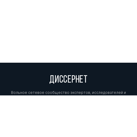
ДИССЕРНЕТ
Вольное сетевое сообщество экспертов, исследователей и
репортеров, посвящающих свой труд разоблачениям мошенников,
фальсификаторов и лжецов. Пишите нам на
info@dissernet.org.
Поддержать проект