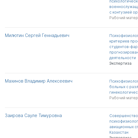
психологическ
военнослужащ
с контузией ор
Рабочий матер
Милютин Сергей Геннадьевич
Психофизиоло
критериев про
студентов-фар
прогнозирован
деятельности
Экспертиза
Махинов Владимир Алексеевич
Психофизиолог
больных с раз
гинекологичес
Рабочий матер
Заирова Сауле Тимуровна
Совершенство
психофизиолог
авиационных с
Казахстан
Экспертиза