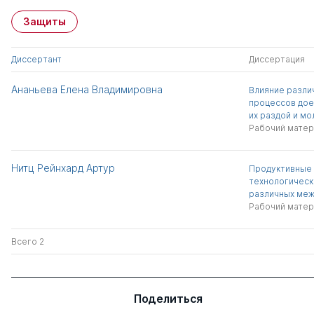
Защиты
Диссертант
Диссертация
Ананьева Елена Владимировна
Влияние разли
процессов дое
их раздой и м
Рабочий матер
Нитц Рейнхард Артур
Продуктивные 
технологическ
различных меж
Рабочий матер
Всего 2
Поделиться