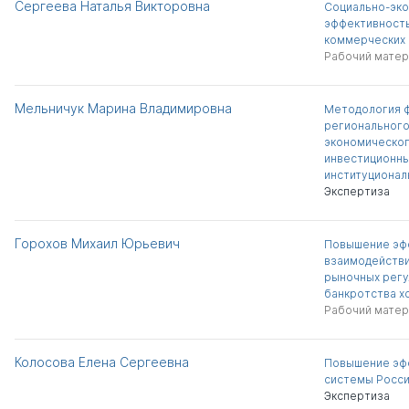
Сергеева Наталья Викторовна
Социально-эк
эффективность
коммерческих 
Рабочий матер
Мельничук Марина Владимировна
Методология 
регионального
экономическог
инвестиционны
институционал
Экспертиза
Горохов Михаил Юрьевич
Повышение эф
взаимодействи
рыночных рег
банкротства х
Рабочий матер
Колосова Елена Сергеевна
Повышение эф
системы Росс
Экспертиза