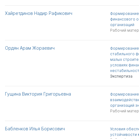
Хайретдинов Надир Рафикович
Формирование
финансового о
организаций
Рабочий матер
Ордян Арам Жораевич
Формирование
стабильного ф
малых строите
условиях фина
нестабильнос
Экспертиза
Гущина Виктория Григорьевна
Формирование
взаимодействи
организаций э
Рабочий матер
Бабленков Илья Борисович
Условия обесп
устойчивости 