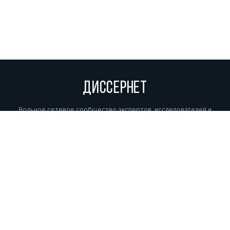
ДИССЕРНЕТ
Вольное сетевое сообщество экспертов, исследователей и
репортеров, посвящающих свой труд разоблачениям мошенников,
фальсификаторов и лжецов. Пишите нам на
info@dissernet.org.
Поддержать проект
МЫ В СОЦСЕТЯХ