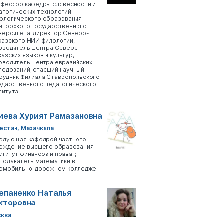
фессор кафедры словесности и
агогических технологий
ологического образования
игорского государственного
верситета, директор Северо-
казского НИИ филологии,
оводитель Центра Северо-
казских языков и культур,
оводитель Центра евразийских
ледований, старший научный
рудник Филиала Ставропольского
ударственного педагогического
титута
иева Хурият Рамазановна
естан, Махачкала
едующая кафедрой частного
еждение высшего образования
ститут финансов и права";
подаватель математики в
омобильно-дорожном колледже
епаненко Наталья
кторовна
ква