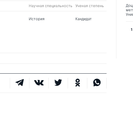
Доц
Научная специальность
Ученая степень
мет
Уни
й
История
Кандидат
1