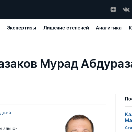
Экспертизы
Лишение степеней
Аналитика
К
азаков Мурад Абдураз
По
еджей
Ка
Ма
Ста
онально-