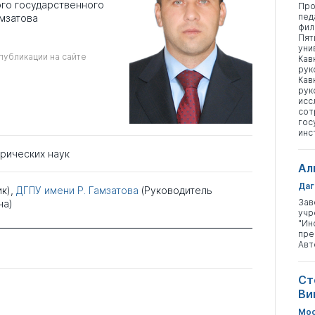
ого государственного
Про
пед
амзатова
фил
Пят
уни
публикации на сайте
Кав
рук
Кав
рук
исс
сот
гос
инс
орических наук
Ал
Даг
ик),
ДГПУ имени Р. Гамзатова
(Руководитель
Зав
на)
учр
"Ин
пре
Авт
Ст
Ви
Мос