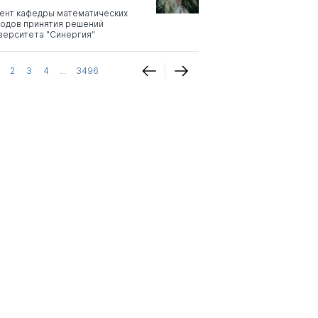
ент кафедры математических
одов принятия решений
верситета "Синергия"
2
3
4
...
3496