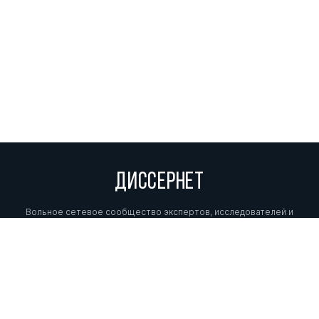
ДИССЕРНЕТ
Вольное сетевое сообщество экспертов, исследователей и
репортеров, посвящающих свой труд разоблачениям мошенников,
фальсификаторов и лжецов. Пишите нам на
info@dissernet.org.
Поддержать проект
МЫ В СОЦСЕТЯХ