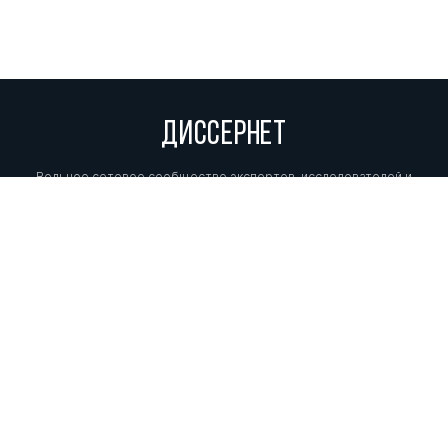
ДИССЕРНЕТ
Вольное сетевое сообщество экспертов, исследователей и
репортеров, посвящающих свой труд разоблачениям мошенников,
фальсификаторов и лжецов. Пишите нам на
info@dissernet.org.
Поддержать проект
МЫ В СОЦСЕТЯХ
© Вольное сетевое сообщество
«Диссернет». 2013—2026