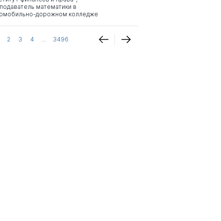
подаватель математики в
омобильно-дорожном колледже
2
3
4
...
3496