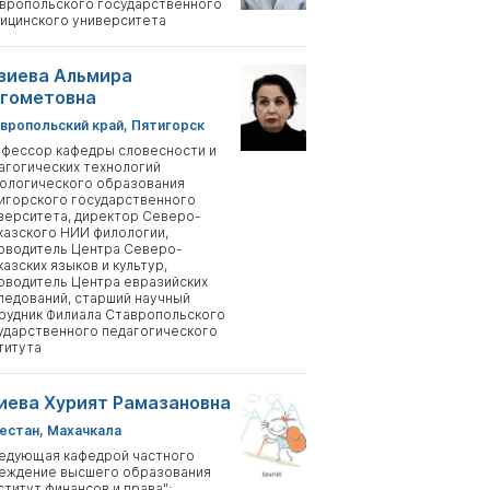
вропольского государственного
ицинского университета
зиева Альмира
гометовна
вропольский край, Пятигорск
фессор кафедры словесности и
агогических технологий
ологического образования
игорского государственного
верситета, директор Северо-
казского НИИ филологии,
оводитель Центра Северо-
казских языков и культур,
оводитель Центра евразийских
ледований, старший научный
рудник Филиала Ставропольского
ударственного педагогического
титута
иева Хурият Рамазановна
естан, Махачкала
едующая кафедрой частного
еждение высшего образования
ститут финансов и права";