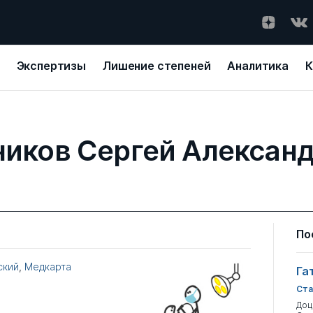
Экспертизы
Лишение степеней
Аналитика
К
иков Сергей Алексан
По
ский
,
Медкарта
Га
Ста
Доц