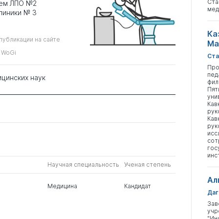
Ста
ием ЛПО №2
мед
линики № 3
Ка
публикации на сайте
Ма
 WoGi
Ста
Про
пед
ицинских наук
фил
Пят
уни
Кав
рук
Кав
рук
исс
сот
гос
инс
Научная специальность
Ученая степень
Ал
Медицина
Кандидат
Даг
Зав
учр
"Ин