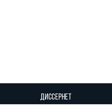
ДИССЕРНЕТ
Вольное сетевое сообщество экспертов, исследователей и
репортеров, посвящающих свой труд разоблачениям мошенников,