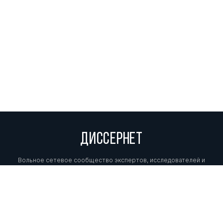
ДИССЕРНЕТ
Вольное сетевое сообщество экспертов, исследователей и
репортеров, посвящающих свой труд разоблачениям мошенников,
фальсификаторов и лжецов. Пишите нам на
info@dissernet.org.
Поддержать проект