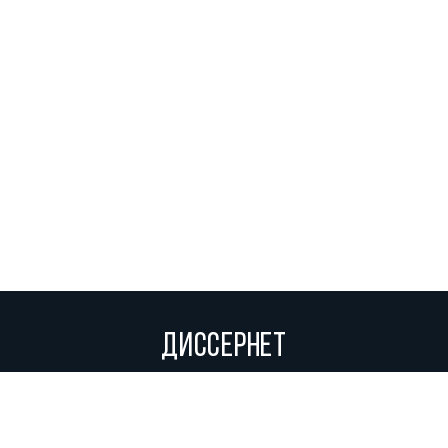
ДИССЕРНЕТ
Вольное сетевое сообщество экспертов, исследователей и
репортеров, посвящающих свой труд разоблачениям мошенников,
фальсификаторов и лжецов. Пишите нам на
info@dissernet.org.