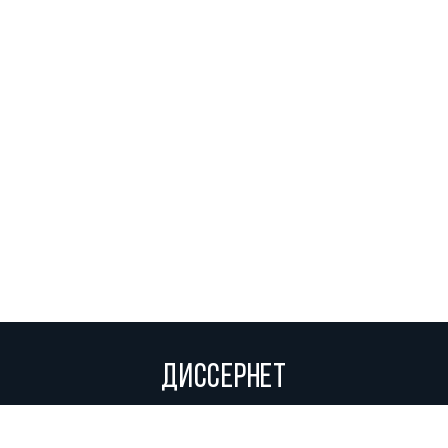
ДИССЕРНЕТ
Вольное сетевое сообщество экспертов, исследователей и
репортеров, посвящающих свой труд разоблачениям мошенников,