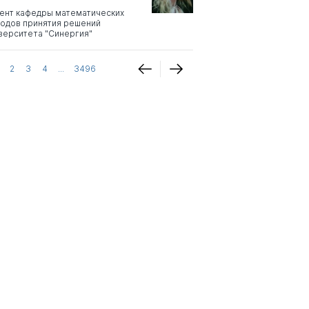
ент кафедры математических
одов принятия решений
верситета "Синергия"
2
3
4
...
3496