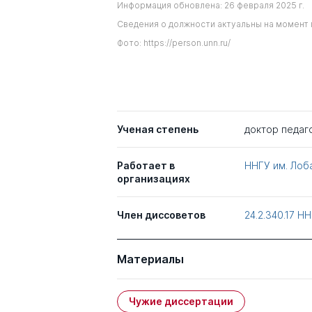
Информация обновлена: 26 февраля 2025 г.
Сведения о должности актуальны на момент 
Фото: https://person.unn.ru/
Ученая степень
доктор педаг
Работает в
ННГУ им. Лоб
организациях
Член диссоветов
24.2.340.17
НН
Материалы
Чужие диссертации