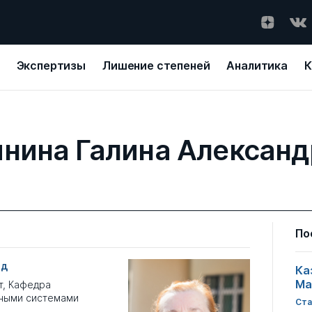
Экспертизы
Лишение степеней
Аналитика
К
нина Галина Алексан
По
од
Ка
Ма
т, Кафедра
ьными системами
Ста