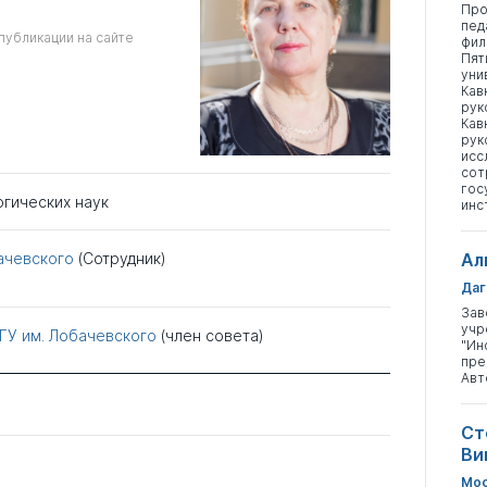
Про
пед
публикации на сайте
фил
Пят
уни
Кав
рук
Кав
рук
исс
сот
гос
огических наук
инс
ачевского
(Сотрудник)
Ал
Даг
Зав
учр
ГУ им. Лобачевского
(член совета)
"Ин
пре
Авт
Ст
Ви
Мос