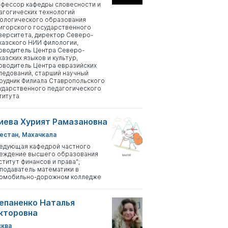
фессор кафедры словесности и
агогических технологий
ологического образования
игорского государственного
верситета, директор Северо-
казского НИИ филологии,
оводитель Центра Северо-
казских языков и культур,
оводитель Центра евразийских
ледований, старший научный
рудник Филиала Ставропольского
ударственного педагогического
титута
иева Хурият Рамазановна
естан, Махачкала
едующая кафедрой частного
еждение высшего образования
ститут финансов и права";
подаватель математики в
омобильно-дорожном колледже
епаненко Наталья
кторовна
ква