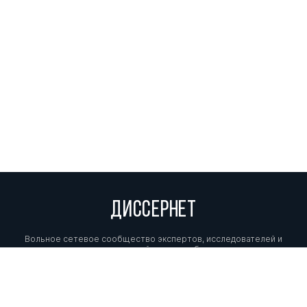
ДИССЕРНЕТ
Вольное сетевое сообщество экспертов, исследователей и
репортеров, посвящающих свой труд разоблачениям мошенников,
фальсификаторов и лжецов. Пишите нам на
info@dissernet.org.
Поддержать проект