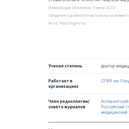
Информация обновлена: 3 июня 2023 г.
Сведения о должности актуальны на момент 
Фото: https://sgmu.ru/
Ученая степень
доктор медиц
Работает в
СГМУ им. Раз
организациях
Член редколлегии/
Аспирантский
совета журналов
Российский с
медицинский