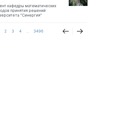
ент кафедры математических
одов принятия решений
верситета "Синергия"
2
3
4
...
3496