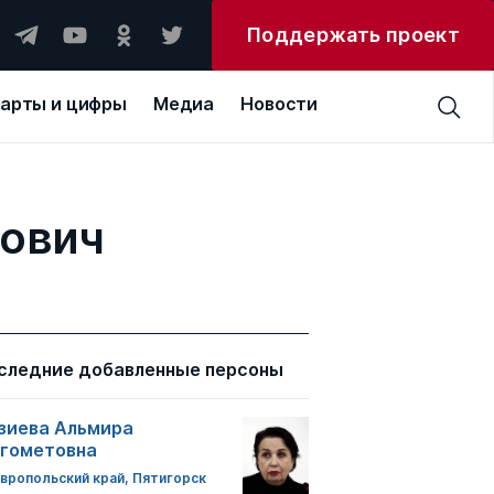
Поддержать проект
арты и цифры
Медиа
Новости
рович
следние добавленные персоны
зиева Альмира
гометовна
вропольский край, Пятигорск