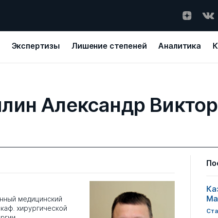
Экспертизы
Лишение степеней
Аналитика
К
лин Александр Викто
По
Ка
Ма
енный медицинский
. каф. хирургической
Ста
ургии