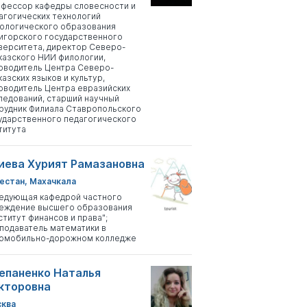
фессор кафедры словесности и
агогических технологий
ологического образования
игорского государственного
верситета, директор Северо-
казского НИИ филологии,
оводитель Центра Северо-
казских языков и культур,
оводитель Центра евразийских
ледований, старший научный
рудник Филиала Ставропольского
ударственного педагогического
титута
иева Хурият Рамазановна
естан, Махачкала
едующая кафедрой частного
еждение высшего образования
ститут финансов и права";
подаватель математики в
омобильно-дорожном колледже
епаненко Наталья
кторовна
ква