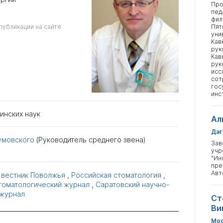
Про
пед
фил
публикации на сайте
Пят
уни
Кав
рук
Кав
рук
исс
сот
гос
инс
инских наук
Ал
Даг
умовского
(Руководитель среднего звена)
Зав
учр
"Ин
пре
Авт
 вестник Поволжья
,
Российская стоматология
,
томатологический журнал
,
Саратовский научно-
 журнал
Ст
Ви
Мос