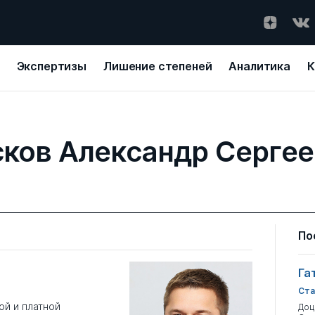
Экспертизы
Лишение степеней
Аналитика
К
ков Александр Серге
По
Га
Ста
й и платной
Доц