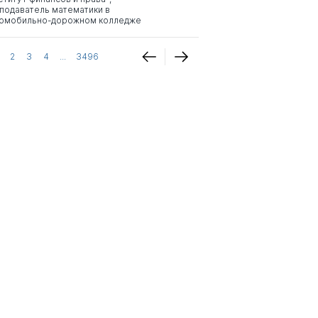
подаватель математики в
омобильно-дорожном колледже
2
3
4
...
3496