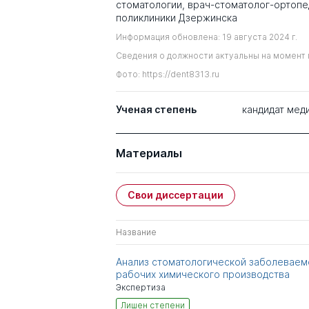
стоматологии, врач-стоматолог-ортоп
поликлиники Дзержинска
Информация обновлена: 19 августа 2024 г.
Сведения о должности актуальны на момент 
Фото: https://dent8313.ru
Ученая степень
кандидат мед
Материалы
Свои диссертации
Название
Анализ стоматологической заболеваем
рабочих химического производства
Экспертиза
Лишен степени