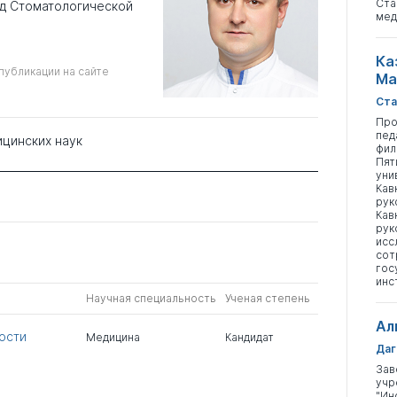
Ста
ед Стоматологической
мед
Ка
публикации на сайте
Ма
Ста
Про
пед
ицинских наук
фил
Пят
уни
Кав
рук
Кав
рук
исс
сот
гос
инс
Научная специальность
Ученая степень
Ал
ости
Медицина
Кандидат
Даг
Зав
учр
"Ин