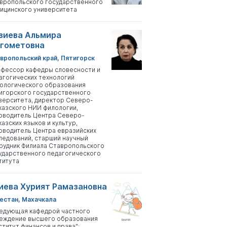
вропольского государственного
ицинского университета
зиева Альмира
гометовна
вропольский край, Пятигорск
фессор кафедры словесности и
агогических технологий
ологического образования
игорского государственного
верситета, директор Северо-
казского НИИ филологии,
оводитель Центра Северо-
казских языков и культур,
оводитель Центра евразийских
ледований, старший научный
рудник Филиала Ставропольского
ударственного педагогического
титута
иева Хурият Рамазановна
естан, Махачкала
едующая кафедрой частного
еждение высшего образования
ститут финансов и права";