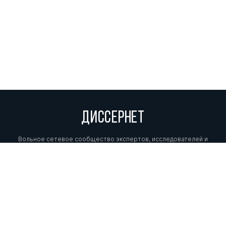
ДИССЕРНЕТ
Вольное сетевое сообщество экспертов, исследователей и
репортеров, посвящающих свой труд разоблачениям мошенников,
фальсификаторов и лжецов. Пишите нам на
info@dissernet.org.
Поддержать проект
МЫ В СОЦСЕТЯХ