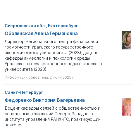
Если вы хотите посмотреть полный список персон
Коллекция
Диссернета, отключите в поисковых фильтрах чек-бокс
"только с профайлом".
Акмеологи
Свердловская обл., Екатеринбург
Лишен степени
Оболенская Алена Германовна
Не важно
Директор Регионального центра финансовой
грамотности Уральского государственного
Наличие собственных диссертаций
экономического университета (2023); доцент
?
кафедры акмеологии и психологии среды
Не важно
Уральского государственного педагогического
университета (2020)
Принимал участие в чужих работах
?
Информация обновлена: 2 июля 2025 г.
Не важно
Санкт-Петербург
Автор некорректных публикаций
Федоренко Виктория Валерьевна
Выберите
Доцент кафедры связей с общественностью и
социальных технологий Северо-Западного
института управления РАНХиГС; практикующий
Имеются лжекниги
?
психолог
Не важно