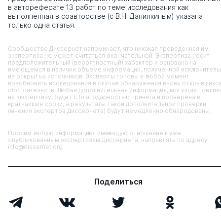
в автореферате 13 работ по теме исследования как
выполненная в соавторстве (с В.Н. Данилкиным) указана
только одна статья.
Сообщество Диссернет напоминает, что никакая проведенная им
экспертиза не может считаться окончательной. Экспертиза носит
предположительный (вероятностный) характер и основана на
имеющемся в наличии объеме информации, полученной исключитель
из открытых источников. Эксперты готовы в любой момент
возобновить исследования в случае обнаружения вновь открывшихс
обстоятельств. Любая дополнительная информация, могущая повлия
на экспертизу, будет с благодарностью принята и проверена в
кратчайшие сроки, а результаты такой дополнительной проверки
(мнения экспертов Диссернета) будут немедленно обнародованы.
Просим любую информацию, имеющую отношение к уже
опубликованным экспертизам Диссернета, направлять по адресу
info@dissernet.org
Поделиться