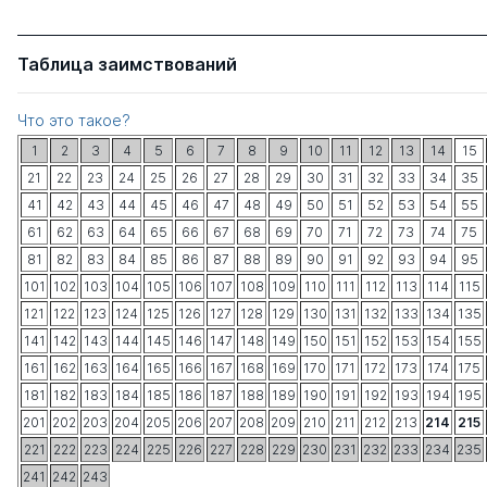
Таблица заимствований
Что это такое?
1
2
3
4
5
6
7
8
9
10
11
12
13
14
15
21
22
23
24
25
26
27
28
29
30
31
32
33
34
35
41
42
43
44
45
46
47
48
49
50
51
52
53
54
55
61
62
63
64
65
66
67
68
69
70
71
72
73
74
75
81
82
83
84
85
86
87
88
89
90
91
92
93
94
95
101
102
103
104
105
106
107
108
109
110
111
112
113
114
115
121
122
123
124
125
126
127
128
129
130
131
132
133
134
135
141
142
143
144
145
146
147
148
149
150
151
152
153
154
155
161
162
163
164
165
166
167
168
169
170
171
172
173
174
175
181
182
183
184
185
186
187
188
189
190
191
192
193
194
195
201
202
203
204
205
206
207
208
209
210
211
212
213
214
215
221
222
223
224
225
226
227
228
229
230
231
232
233
234
235
241
242
243