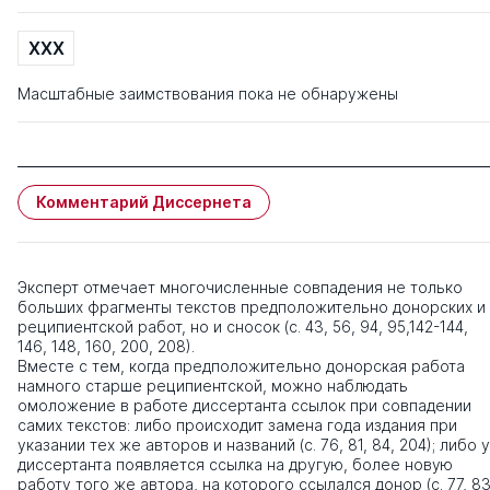
XXX
Масштабные заимствования пока не обнаружены
Комментарий Диссернета
Эксперт отмечает многочисленные совпадения не только
больших фрагменты текстов предположительно донорских и
реципиентской работ, но и сносок (с. 43, 56, 94, 95,142-144,
146, 148, 160, 200, 208).
Вместе с тем, когда предположительно донорская работа
намного старше реципиентской, можно наблюдать
омоложение в работе диссертанта ссылок при совпадении
самих текстов: либо происходит замена года издания при
указании тех же авторов и названий (с. 76, 81, 84, 204); либо у
диссертанта появляется ссылка на другую, более новую
работу того же автора, на которого ссылался донор (с. 77, 83