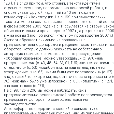
123 ). На с.126 при том, что страница текста идентична
странице текста предположительно донорской работы, в
сноске указан другой, изданный на 10 лет позднее
комментарий к Конституции. На с. 199 при заимствовании
текста изменена ссылка на закон (предположительный донор
в своей работе 2003 года на с.111 ссылается на старый Закон
об исполнительном производстве 1997 г., а рецепиент в 200
г. – на новый Закон об исполнительном производстве 2007 г.)
Эксперт обращает внимание на совпадения в
предположительно донорских и реципиентском текстах и тех
оборотов, которые должны указывать на собственную
авторскую позицию и самостоятельные рассуждения:
«обобщая сказанное, можно утверждать...» (с. 97), «нам
представляется» (с. 43, 48, 54, 81, 91, 116); «нельзя согласитьс
с тем, что...» (с. 53); «ошибочным, на наш взгляд, является
утверждение...» (с. 65); «нами были уже перечислены» (с. 67);
«но, с нашей точки зрения, недостаточно ясно прописана...» (
76); «как нами было уже изложено» (с. 85); «отметим» (с. 127);
«на наш взгляд» (с. 171),
На с. 99, 125 и 206 мы можем наблюдать, как в
предположительно реципиентской работе воспроизводятся
предложения доноров по совершенствованию
законодательства.
Автореферат не содержит сведений о совместных с
предполагаемыми донорами публикациях. Из перечисленных