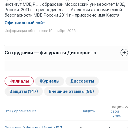
институт МВД РФ , образован Московский университет МВД
России. 2011 г - присоединена — Академия экономической
безопасности МВД России 2014 г - присвоено имя Кикотя
Официальный сайт
Информация обновлена: 10 ноября 2023 г.
Сотрудники — фигуранты Диссернета
Защиты сотрудников
Имя
Степень
свои
чужие
Филиалы
Журналы
Диссоветы
Лебедев Игорь
д.псих.н.
0
7
Борисович
Защиты
(147)
Внешние отзывы
(96)
Карпов Сергей
к.ю.н.
1
0
Защиты с
Сергеевич
ВУЗ / организация
Защиты
свои
чужие
Астахов Павел
д.ю.н.
1
1
Рязанский филиал МосУ МВД