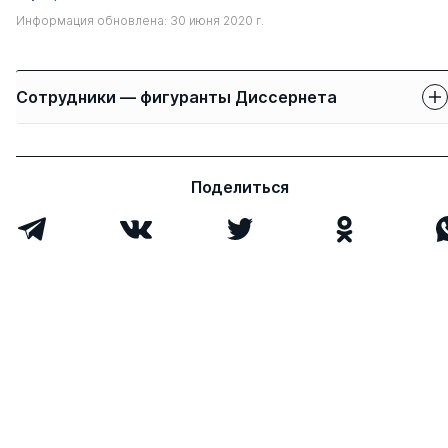
Информация обновлена: 30 июня 2020 г.
Сотрудники — фигуранты Диссернета
Защиты сотрудников
Имя
Степень
свои
чужие
Поделиться
Дмитриев Юрий
д.ю.н.
0
9
Альбертович
Ковбаса Николай
к.э.н.
1
20
Анатольевич
Всего 2