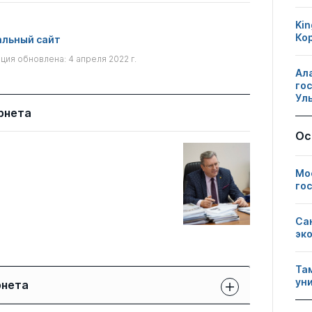
Kin
Ко
льный сайт
ия обновлена: 4 апреля 2022 г.
Ал
го
Ул
рнета
Ос
Мо
го
Са
эк
Та
ун
рнета