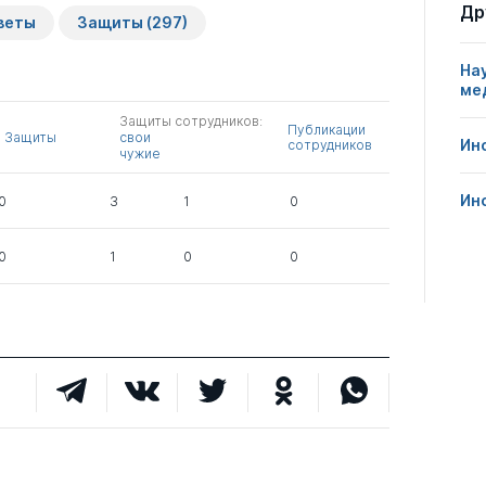
Защиты сотрудников:
Др
Публикации
Другие
веты
Защиты
(297)
свои
сотрудников
нарушения
чужие
На
0
8
0
ме
Защиты сотрудников:
Публикации
Защиты
свои
Ин
сотрудников
чужие
0
5
1
Ин
0
3
1
0
0
4
0
0
1
0
0
1
0
0
0
7
0
0
4
0