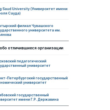
g Saud University (Университет имени
роля Сауда)
атырский филиал Чувашского
сударственного университета им.
ьянова
обо отличившиеся организации
сковский педагогический
сударственный университет
нкт-Петербургский государственный
ономический университет
мбовский государственный
иверситет имени Г.Р. Державина