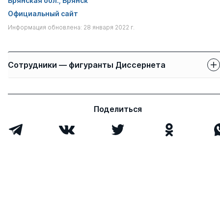
Брянская обл., Брянск
Официальный сайт
Информация обновлена: 28 января 2022 г.
Сотрудники — фигуранты Диссернета
Защиты сотрудников
Имя
Степень
свои
чужие
Поделиться
Зверкович Игорь
к.э.н.
1
0
Олегович
Всего 1