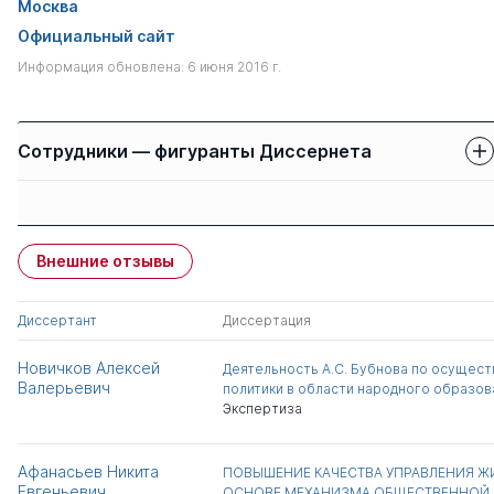
Москва
Официальный сайт
Информация обновлена: 6 июня 2016 г.
Сотрудники — фигуранты Диссернета
Защиты сотрудников
Имя
Степень
свои
чужие
Внешние отзывы
Забелин Николай
к.э.н.
1
5
Викторович
Диссертант
Диссертация
Всего 1
Новичков Алексей
Деятельность А.С. Бубнова по осущес
Валерьевич
политики в области народного образован
Экспертиза
Афанасьев Никита
ПОВЫШЕНИЕ КАЧЕСТВА УПРАВЛЕНИЯ 
Евгеньевич
ОСНОВЕ МЕХАНИЗМА ОБЩЕСТВЕННОЙ