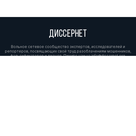
ДИССЕРНЕТ
Вольное сетевое сообщество экспертов, исследователей и
репортеров, посвящающих свой труд разоблачениям мошенников,
фальсификаторов и лжецов. Пишите нам на
info@dissernet.org.
Поддержать проект
МЫ В СОЦСЕТЯХ
© Вольное сетевое сообщество
«Диссернет». 2013—2026