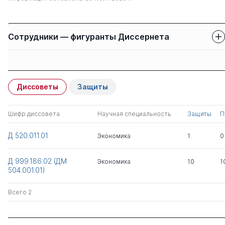
Сотрудники — фигуранты Диссернета
Защиты сотрудников
Имя
Степень
свои
чужие
Диссоветы
Защиты
Идрисов Георгий
д.э.н.
1
0
Искандерович
Шифр диссовета
Научная специальность
Защиты
П
Синельников-
д.э.н.
0
1
Д 520.011.01
Экономика
1
0
Мурылев Сергей
Германович
Д 999.186.02 (ДМ
Экономика
10
1
504.001.01)
Всего 2
Всего 2