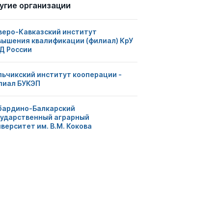
угие организации
веро-Кавказский институт
вышения квалификации (филиал) КрУ
Д России
льчикский институт кооперации -
лиал БУКЭП
бардино-Балкарский
сударственный аграрный
верситет им. В.М. Кокова