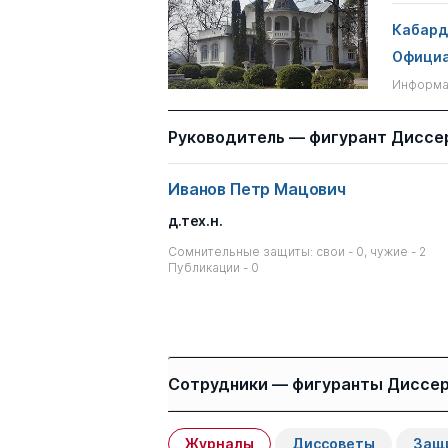
Кабард
Официа
Информац
Руководитель — фигурант Диссе
Иванов Петр Мацович
д.тех.н.
Сомнительные защиты: свои - 0, чужие - 2
Публикации - 0
Сотрудники — фигуранты Диссе
Журналы
Диссоветы
Защ
Имя
Степень