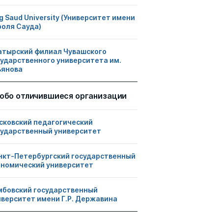
g Saud University (Университет имени
роля Сауда)
атырский филиал Чувашского
сударственного университета им.
ьянова
обо отличившиеся организации
сковский педагогический
сударственный университет
нкт-Петербургский государственный
ономический университет
мбовский государственный
иверситет имени Г.Р. Державина